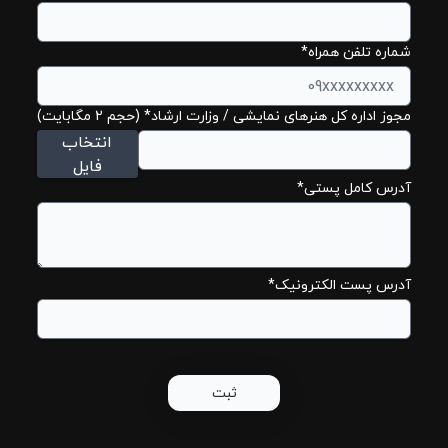
شماره تلفن همراه*
مجوز اداره کل هنرهای نمایشی / وزارت ارشاد* (حجم 2 مگابایت)
انتخاب
فایل
آدرس کامل پستی*
آدرس پست الکترونیک*
ثبت