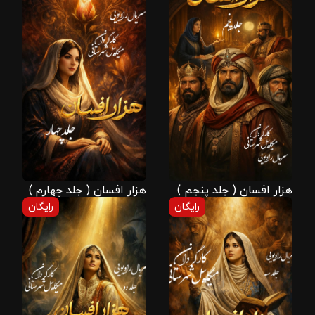
هزار افسان ( جلد پنجم )
هزار افسان ( جلد چهارم )
رایگان
رایگان