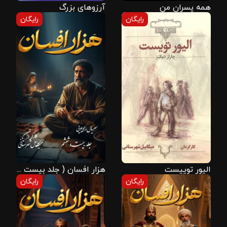
همه پسران من
آرزوهای بزرگ
رایگان
رایگان
الیور توییست
هزار افسان ( جلد بیست و ششم )
رایگان
رایگان