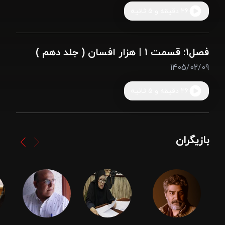
26 دقیقه و 5 ثانیه
فصل1: قسمت 1 | هزار افسان ( جلد دهم )
1405/02/09
26 دقیقه و 5 ثانیه
بازیگران