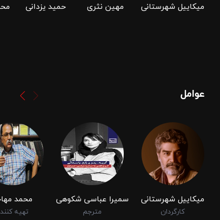
میکاییل شهرستانی
مهین نثری
حمید یزدانی
محم
عوامل
میکاییل شهرستانی
سمیرا عباسی شکوهی
محمد مهاج
کارگردان
مترجم
تهیه کنند