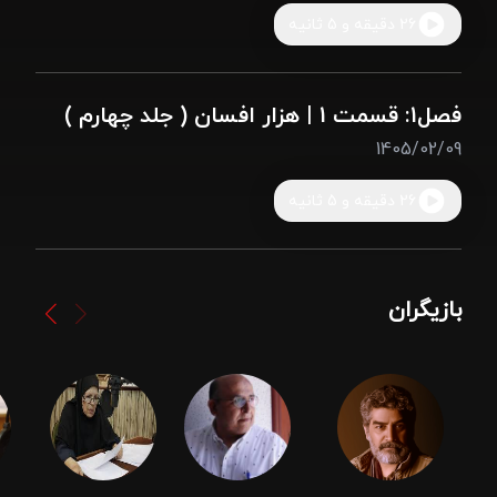
26 دقیقه و 5 ثانیه
فصل1: قسمت 1 | هزار افسان ( جلد چهارم )
1405/02/09
26 دقیقه و 5 ثانیه
بازیگران