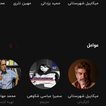
میکاییل شهرستانی
حمید یزدانی
مهین نثری
محم
عوامل
میکاییل شهرستانی
سمیرا عباسی شکوهی
محمد مهاج
کارگردان
مترجم
تهیه کنند