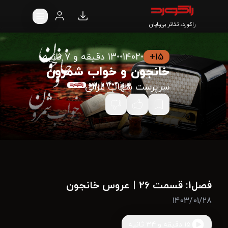
راکورد، تئاتر بی‌پایان
15+
•
1402
•
•
13 دقیقه و 7 ثانیه
خانجون و خواب شمرون
سرپرست شهاب غزالی
فصل1: قسمت 26 | عروس خانجون
1403/01/28
15 دقیقه و 34 ثانیه