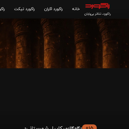
خانه
راکورد اکران
راکورد تیکت
راکو
راکورد، تئاتر بی‌پایان
15+
•
1404
•
میکاییل شهرستانی
•