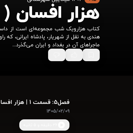
هزار افسان (
کتاب هزارویک شب مجموعه‌ای است از داستان
هندی به نقل از شهریار، پادشاه ایرانی، که ر
ماجراهای آن در بغداد و ایران می‌گذرد...
فصل5: قسمت 1 | هزار افسان ( جلد بیست و ششم )
1405/02/09
26 دقیقه و 5 ثانیه