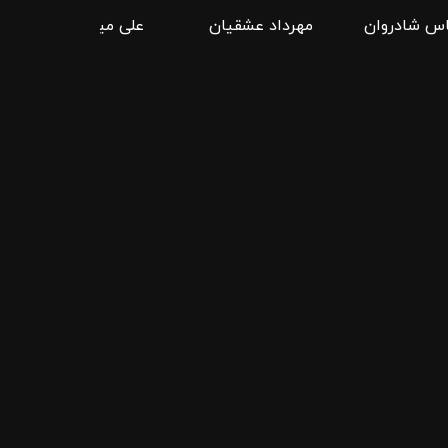
اس شادروان
مهرداد عشقیان
علی میلانی
اس