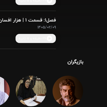
26 دقیقه و 5 ثانیه
فصل1: قسمت 1 | هزار افسان ( جلد بیست و ششم )
1405/02/09
26 دقیقه و 5 ثانیه
بازیگران