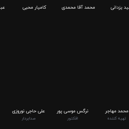
د یزدانی
محمد آقا محمدی
كامیار محبی
عب
محمد مهاجر
نرگس موسی پور
علی حاجی نوروزی
تهیه کننده
افکتور
صدابردار