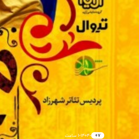
7+
•
1404
•
1 ساعت