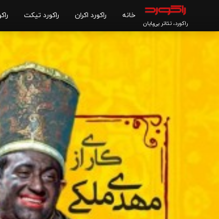
خانه
راکورد اکران
راکورد تیکت
راکو
راکورد، تئاتر بی‌پایان