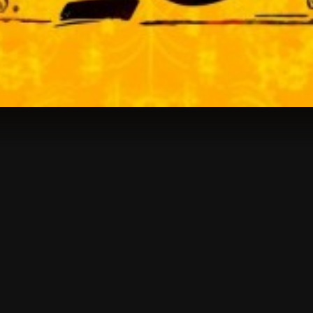
-
سالن 6