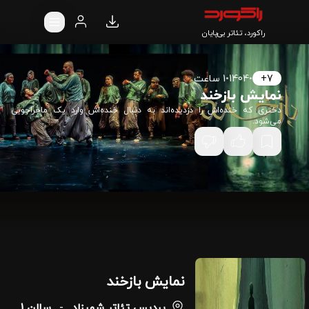
راکورد، تئاتر بی‌پایان
7+
•
1404
•
1 ساعت
نمایش بازخند
دختری که خنده‌اش را دزدیده‌اند به دنبال خنده‌اش وارد یک ماجراجویی
می‌شود.
نمایش بازخند
پردیس تئاتر شهرزاد
-
سالن 1