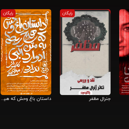
رایگان
رایگان
جنرال مظفر
داستان باغ وحش که هیچ ربطی به متن ادوارد آلبی ندارد