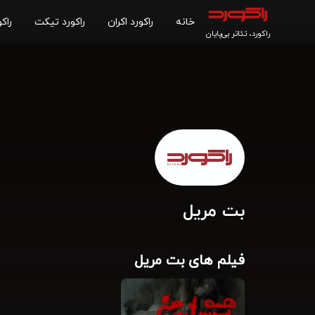
خانه
راکورد اکران
راکورد تیکت
راکو
راکورد، تئاتر بی‌پایان
بت مریل
فیلم های بت مریل