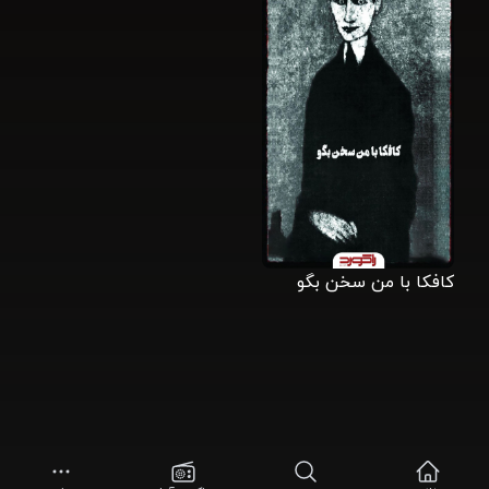
کافکا با من سخن بگو