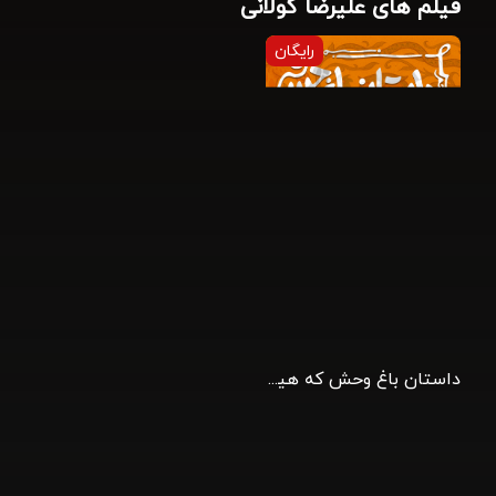
فیلم های علیرضا گولانی
رایگان
داستان باغ وحش که هیچ ربطی به متن ادوارد آلبی ندارد