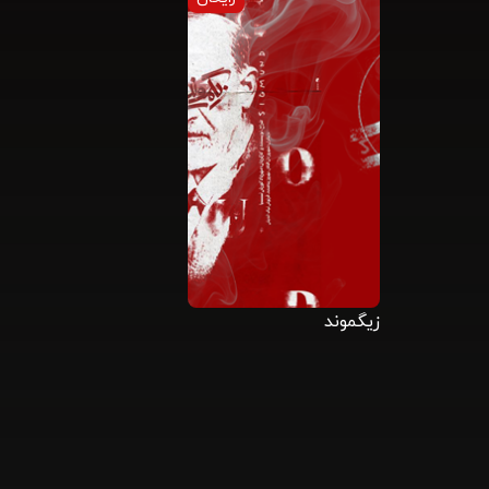
زیگموند