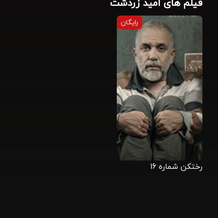
فیلم های امید زردشت
رایگان
رختکن شماره 16