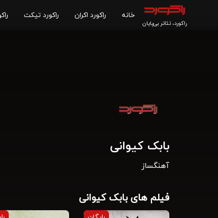
خانه
راکورد اکران
راکورد تیکت
راکو
راکورد، تئاتر بی‌پایان
بابک کیوانی
آهنگساز
فیلم های بابک کیوانی
رایگان
را