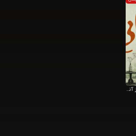
بر اساسِ دایی وانیا از آنتوان چخوف