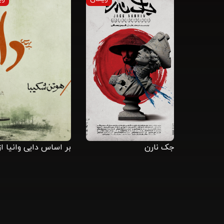
جک نارن