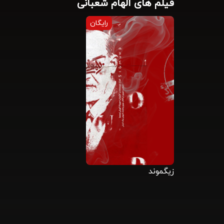
فیلم های الهام شعبانی
رایگان
زیگموند