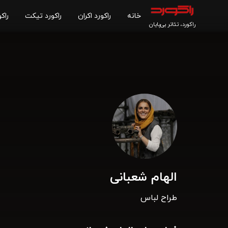
خانه
راکورد اکران
راکورد تیکت
راکو
راکورد، تئاتر بی‌پایان
الهام شعبانی
طراح لباس