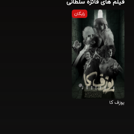
فیلم های فائزه سلطانی
رایگان
یوزف کا