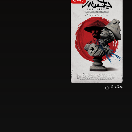
جک نارن