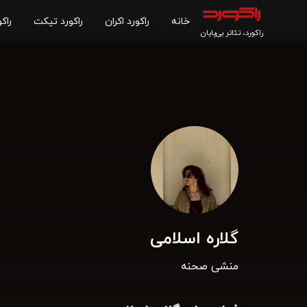
خانه
راکورد اکران
راکورد تیکت
راکو
راکورد، تئاتر بی‌پایان
گلاره اسلامی
منشی صحنه