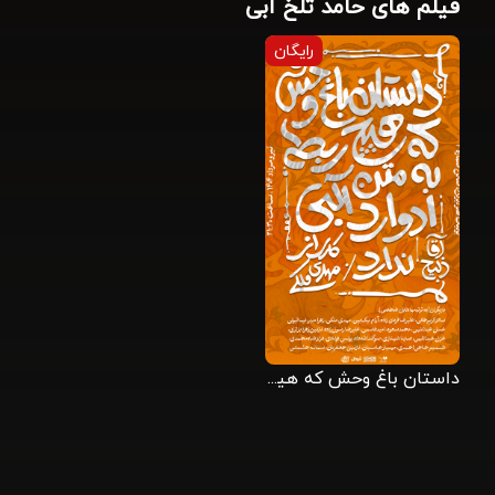
فیلم های حامد تلخ آبی
رایگان
داستان باغ وحش که هیچ ربطی به متن ادوارد آلبی ندارد