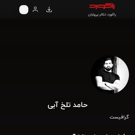
راکورد، تئاتر بی‌پایان
حامد تلخ آبی
گرافیست