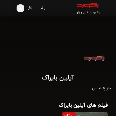
راکورد، تئاتر بی‌پایان
آیلین بایراک
طراح لباس
فیلم های آیلین بایراک
رایگان