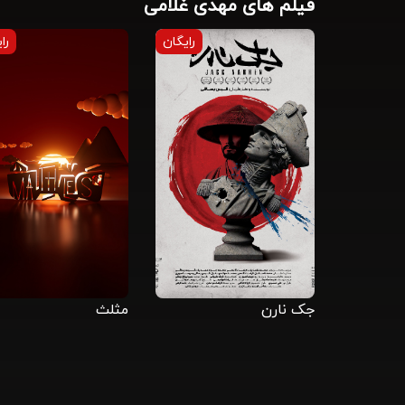
فیلم های مهدی غلامی
رایگان
را
جک نارن
مثلث