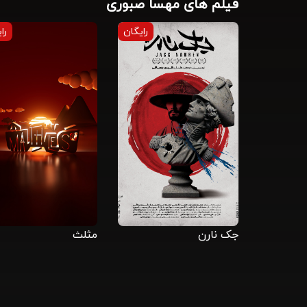
فیلم های مهسا صبوری
رایگان
را
جک نارن
مثلث