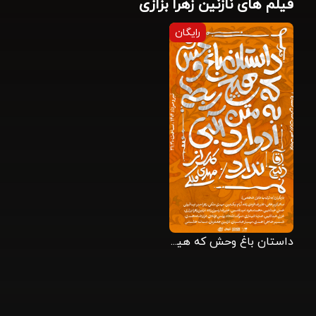
فیلم های نازنین زهرا بزازی
رایگان
داستان باغ وحش که هیچ ربطی به متن ادوارد آلبی ندارد