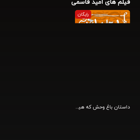
فیلم های امید قاسمی
رایگان
داستان باغ وحش که هیچ ربطی به متن ادوارد آلبی ندارد