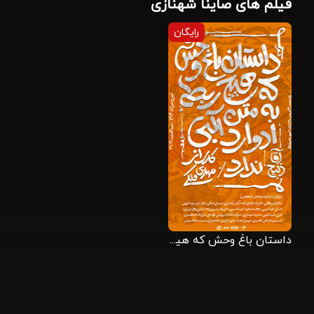
فیلم های صاینا شهنازی
رایگان
داستان باغ وحش که هیچ ربطی به متن ادوارد آلبی ندارد