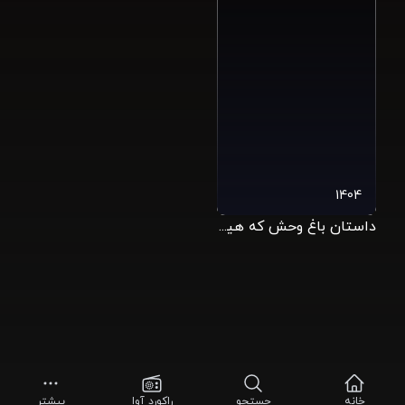
1404
داستان باغ وحش که هیچ ربطی به متن ادوارد آلبی ندارد
خانه
جستجو
راکورد آوا
بیشتر