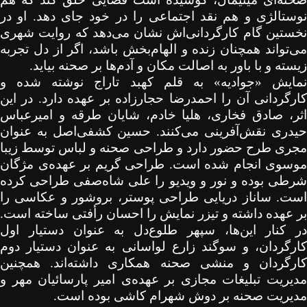
نوستالژی و هم نقد اجتماعی را در خود جای دهد. او در
نخستین گام کارگردانی‌اش نشان می‌دهد که روایت شهری
می‌تواند همچنان زنده و الهام‌بخش باشد، اگر از دل تجربه
زیسته و با باور به اصالت مکان و آدم‌ها بر صحنه بیاید.
نمایش «جوادیه» به قلم کهبد تاراج نوشته شده و
کارگردانی آن را احمدرضا حجارزاده بر عهده دارد. در این
اثر، صادق فخاری، هلیا خادم، شایان طرقه و امیرعباس
حیدری نقش‌آفرینی می‌کنند. حسین کشفی‌اصل به عنوان
مجری طرح حضور دارد و طراحی صحنه و لباس توسط زیبا
موسوی انجام شده است. طراحی گریم بر عهده‌ی مژگان
شرطی بوده و نور و ویدیو را علی شاه‌صفی طراحی کرده
است. ساناز دریایی طراحی پوستر، بروشور و عکاسی را
بر عهده داشته و تیزر نمایش را احسان رأفتی ساخته است.
در کنار این‌ها، سپهر طلوع‌دل به عنوان دستیار اول
کارگردان، و سوگند زارع لواسانی به عنوان دستیار دوم
کارگردان و منشی صحنه همکاری داشته‌اند. همچنین
مدیریت تبلیغات مجازی بر عهده‌ی امیر پارسائیان مهر و
مدیریت صحنه بر دوش شهرام کاشی بوده است.