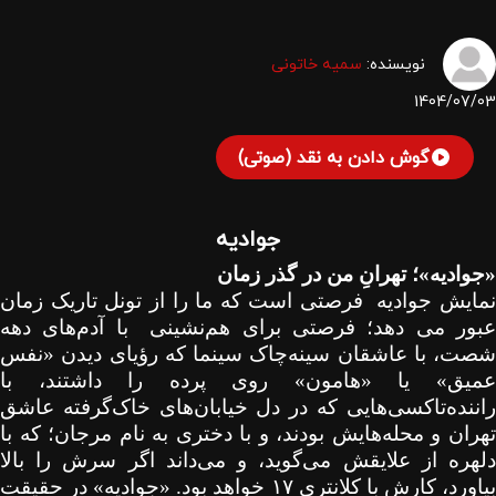
نویسنده:
سمیه خاتونی
1404/07/03
گوش دادن به نقد (صوتی)
جوادیه
«جوادیه»؛ تهرانِ من در گذر زمان
مایش جوادیه
فرصتی است که ما را از تونل تاریک زمان
بور می دهد؛ فرصتی برای هم‌نشینی
با آدم‌های دهه
شصت، با عاشقان سینه‌چاک سینما که رؤیای دیدن «نفس
عمیق» یا «هامون» روی پرده را داشتند، با
راننده‌تاکسی‌هایی که در دل خیابان‌های خاک‌گرفته عاشق
تهران و محله‌هایش بودند، و با دختری به نام مرجان؛ که با
دلهره از علایقش می‌گوید، و می‌داند اگر سرش را بالا
یاورد، کارش با کلانتری
۱۷
خواهد بود. «جوادیه» در حقیقت