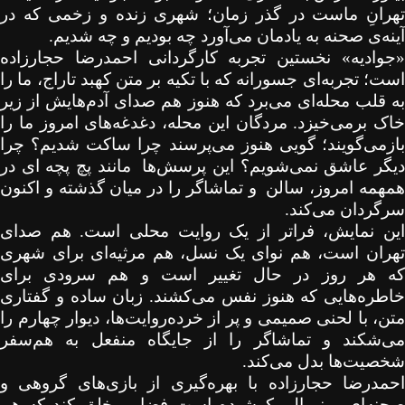
تهرانِ ماست در گذر زمان؛ شهری زنده و زخمی که در
آینه‌ی صحنه به یادمان می‌آورد چه بودیم و چه شدیم.
«جوادیه» نخستین تجربه کارگردانی احمدرضا حجارزاده
است؛ تجربه‌ای جسورانه که با تکیه بر متن کهبد تاراج، ما را
به قلب محله‌ای می‌برد که هنوز هم صدای آدم‌هایش از زیر
خاک برمی‌خیزد. مردگان این محله، دغدغه‌های امروز ما را
بازمی‌گویند؛ گویی هنوز می‌پرسند چرا ساکت شدیم؟ چرا
یگر عاشق نمی‌شویم؟ این پرسش‌ها
مانند پچ پچه ای در
مهمه امروز، سالن
و تماشاگر را در میان گذشته و اکنون
سرگردان می‌کند.
این نمایش، فراتر از یک روایت محلی است. هم صدای
تهران است، هم نوای یک نسل، هم مرثیه‌ای برای شهری
که هر روز در حال تغییر است و هم سرودی برای
خاطره‌هایی که هنوز نفس می‌کشند. زبان ساده و گفتاری
متن، با لحنی صمیمی و پر از خرده‌روایت‌ها، دیوار چهارم را
می‌شکند و تماشاگر را از جایگاه منفعل به هم‌سفر
شخصیت‌ها بدل می‌کند.
احمدرضا حجارزاده با بهره‌گیری از بازی‌های گروهی و
صحنه‌ای مینیمال، کوشیده است فضایی خلق کند که هم