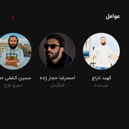
عوامل
کهبد تاراج
احمدرضا حجار زاده
حسین کشفی اص
نویسنده
کارگردان
مجری طرح