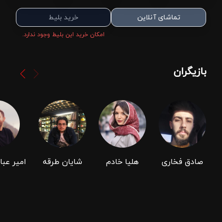
تماشای آنلاین
خرید بلیط
امکان خرید این بلیط وجود ندارد.
بازیگران
صادق فخاری
هلیا خادم
شایان طرقه
امیر عب