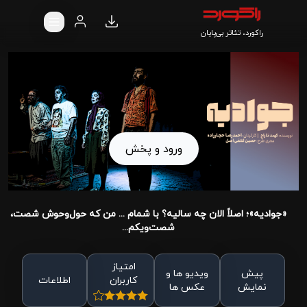
راکورد، تئاتر بی‌پایان
ورود و پخش
«جوادیه»؛ اصلاً الان چه سالیه؟ با شمام ... من که حول‌وحوش شصت،
شصت‌ویکم...
امتیاز
پیش
ویدیو ها و
کاربران
اطلاعات
نمایش
عکس ها