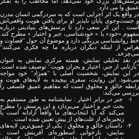
پرسش‌های بزرگ خود نمی‌دهد، اما مخاطب را به تفکر
.
عمیق وا می دارد
در واقع یک اثر اجرایی است که به سردرگمی انسان مدرن
و جست‌وجوی پایان‌ ناپذیر او برای یافتن هویت واقعی‌اش
است . این اثر سعی دارد تا پرسش‌های بنیادینی درباره
.
مفهوم «خود» یا « خودشناسی، جبر و اختیار » مطرح کند
خط روانشناسی پررنگی دارد و موضوع آن حول "قضاوت و
هراس از اینکه دیگران درباره ما چه فکری می‌کنند"
می‌چرخد
.
در نقد تحلیلی نمایش، هسته مرکزی نمایش به عنوان
"بازتابی از جبر، اختیار و بحران هویت" توصیف شده است.
در این نمایش، شخصیت اصلی با "همزاد" خود مواجه
می‌شود. این روایت، سفری پیچیده به لایه‌های هویت و
رابطه خالق و مخلوق است که مفاهیم عمیق فلسفی را
بررسی می‌کند
:
1-
جبر در برابر اختیار : نمایشنامه به طور مستقیم به
بحث جبر و اختیار می‌پردازد و این پرسش را مطرح
می‌کند که آیا انتخاب‌های ما واقعاً آزادانه است یا
زنجیره‌ای از علت‌های از پیش تعیین‌ شده
است .
2-
داستان خالق و مخلوق : یکی از عمیق‌ترین لایه‌های
نمایش، بازخوانی اسطوره‌ای آفرینش است .
شخصیت اصلی با خلق همزاد ، در مقام یک خالق