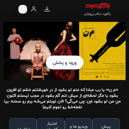
راکورد، تئاتر بی‌پایان
ورود و پخش
«م ن»؛ یا رب مبادا که منم تو بشود از در خویشتنم خشم تو افزون
بشود یا مگر لحظه‌ای از عیش تنم گم بشود در عجب نیستم اکنون
منِ من تو بشود م‌ن‌: چی می‌گی؟ الان نوبتم می‌شه برم رو صحنه. بیا
نقطه‌خط رو تموم کنیم!
امتیاز
پیش
ویدیو ها و