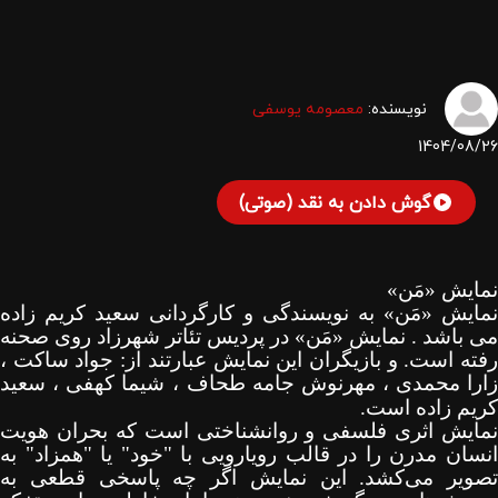
نویسنده:
معصومه یوسفی
1404/08/26
گوش دادن به نقد (صوتی)
نمایش «مَن»
نمایش «مَن» به نویسندگی و کارگردانی سعید کریم زاده
می باشد . نمایش «مَن» در پردیس تئاتر شهرزاد روی صحنه
فته است. و بازیگران این نمایش عبارتند از
:
جواد ساکت
،
ارا محمدی
،
مهرنوش جامه ‌طحاف ،
شیما کهفی
،
سعید
کریم زاده است.
نمایش اثری فلسفی و روانشناختی است که بحران هویت
انسان مدرن را در قالب رویارویی با "خود" یا "همزاد" به
تصویر می‌کشد. این نمایش اگر چه پاسخی قطعی به