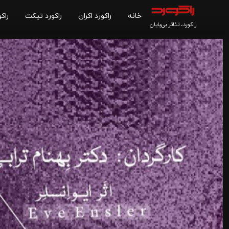
خانه
راکورد اکران
راکورد تیکت
راکو
راکورد، تئاتر بی‌پایان