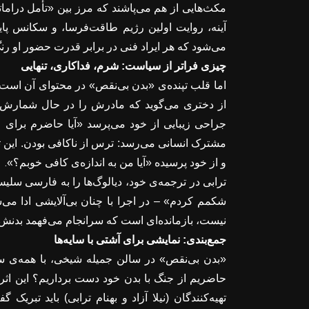
مکث‌هایی از هم می‌پاشند که مرز بین «تأمل درامات
آینه، روایت اولین رژیم طاقت‌فرسا، و سکانس پایا
می‌شود که هر ایراد فنی در برابر قدرت حضور او رنگ
چیزی فراتر از سیاست: شرم، فداکاری، تنهایی
اما قلب تپنده‌ی «بدن بی‌نقص» در محتوای آن است.
از دختری می‌گوید که مادرش را در حال شمارش ک
جراحی زیبایی از خود می‌پرسد «آیا حاضرم برای 
مشترک انسانی می‌رسد: ترس از ناکافی بودن. این ت
.
و از خود پرسیده «آیا من به اندازه‌ی کافی خوبم؟»
ترابی در ترجمه‌ی خود، دیالوگ‌ها را به فارسی سلی
شکمم کردم» – در اجرا با چنان بی‌آلایشی ادا می‌
نیست، بازمانده‌ای است که سرانجام می‌فهمد بدنش ه
جمع‌بندی: نمایشی برای آشتی با سایه‌ها
«بدن بی‌نقص» در سالن جمیله شیخی، با همه‌ی سا
حاضریم از جنگ با بدن خود دست برداریم؟ این اثر 
تهیه‌کنندگان (نیلا آزاد و بهنام ترابی) باید تبر