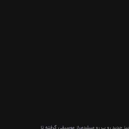
یز جدید رو ب رو میشدم،از موسیقی گرفته تا