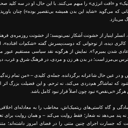
یک» و «افت انرژی» را مبهم می‌کنند. با این حال، او در سه کلید صحن
نی که می‌گوید «شاید این بدن همیشه بی‌تقصیر بوده») چنان باورپذی
.
 می‌بازد
 انسلر اینبار از خشونت آشکار نمی‌نویسد؛ از خشونت روزمره‌ی فرهن
الری دیده، از نوجوانی که دوست‌پسرش گفته «شکم‌ات افتاده»، از
عادی شدن بمیرم؟». نمایش از هرگونه نقد سیاسی مستقیم عبور می‌
رس بی‌مرز است؛ در بدن هر زن و مردی، در فرهنگ شرق و غرب، در هر
س و در عین حال شاعرانه برگردانده. جمله‌ی کلیدی – «من تمام زندگی
شود که تماشاگر هم‌دردی می‌کند، نه ترحم. و این فضیلت بزرگ اثر 
.
رگز «بی‌نقص» نبود چون اصلاً قرار نبود کامل باشد
دگی و گاه کاستی‌های ریتمیک‌اش، مخاطب را به معادله‌ای اخلاقی 
نه پند می‌دهد نه شعار؛ فقط روایت می‌کند – و همان روایت برای تغ
یک گفت که جسارت اجرای چنین متنی را در فضای امروز داشته‌اند؛ متن