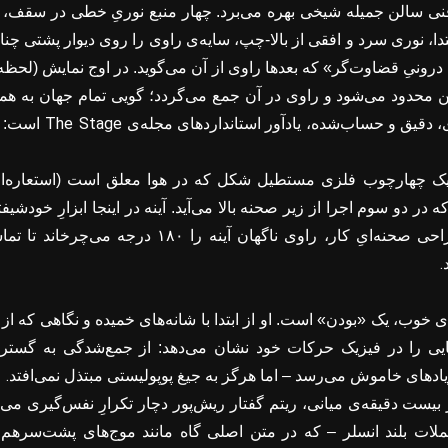
نی سالن جمیله شیخی بهره می‌برد. چهار منبع نوریِ خطی در سقف، با 
بتدا، نوری سرد و افقی از بالا-چپ، سایه‌ی راوی را روی دیوار پشتی چن
رونیِ قضاوت‌گر» که بعدها راوی از آن می‌گوید. در اوج نمایش (لحظه‌
ن محدود می‌شود و راوی در آن جمع می‌گردد؛ گویی تمام جهان به هم
The Stage
 دقیق و حساب‌شده، یادآور استانداردهای مجله‌ی
است: هر
 چهارچوب فلزی مستطیل ‌شکل که در هوا معلق است (استعاره‌ای 
در دو سوم اجرا از زیر صحنه بالا می‌آید. آینه در اینجا ابزارِ خودشی
ی صحنه‌ایِ کار، راوی ناگهان آینه را
۱۸۰
درجه می‌چرخاند تا تما
.
ای خوب، یک «بودن» است. او از ابتدا با شانه‌های خمیده و نگاهی که از 
هایی را در فیزیک حرکات خود نشان می‌دهد: از جمع‌شدگی به گستر
.
یادهای خاموش می‌رسد – اما هرگز به جیغ پوپولیستی مبتذل نمی‌افتد
ر بیست دقیقه‌ی میانی، ریتم گفتار ریش‌پور دچار تکرارِ نفس‌گیری م
ات بلند انسلر – که در متن اصلی گاه مانند موج‌های پشت‌سرهم می