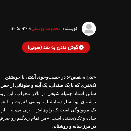
نویسنده:
معصومه یوسفی
1405/03/18
گوش دادن به نقد (صوتی)
«بدن بی‌نقص»: در جست‌وجوی آشتی با خویشتن
تک‌نفری که با یک صندلی، یک آینه و طوفانی از حس
سالن استاد جمیله شیخی در تالار محراب، این روز
نوشته‌ی ایو انسلر (نمایشنامه‌نویسی که پیشتر با «مو
یک مونولوگی است که راوی‌اش – زنی بی‌نام – از ر
ساده و تکان‌دهنده است: «من تمام زندگیم رو صرفِ
در مرز سایه و روشنایی