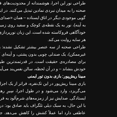
طراحی نور این اجرا، هوشمندانه از محدودیت‌های ف
صحنه را به میدان نبردی نمادین تبدیل می‌کنند. در ا
گویی موجودی دیگر در اتاق ایستاده – همان «صدای د
به آینه)، نور به یک نقطه‌ی کوچک و سفید روی زمی
خودآگاهی فروکاسته شده است. این زبان نورپردازی،
.
هر سایه روایت می‌کند
طراحی صحنه از سه عنصر بیشتر تشکیل نشده: یک
غیرممکن)، یک صندلی چوبی بدون پشتی، و آینه‌ای که 
برای مصادره‌ی حقیقت است. در قدرتمندترین طراح
خودش بنشاند – و در آن لحظه، سالن نفس‌بند می‌آید
مبینا ریش‌پور: بازی بدون تور ایمنی
بازی مبینا ریش‌پور در این تک‌نفره، فراتر از یک اجر
می‌گریزد، وارد می‌شود و در طول اجرا، سِیرِ ر
ایستادگی. صدایش نیز از زمزمه‌های شرم‌آلود به فر
با این حال، به سبک دیلی تلگراف باید صادق بود: د
عاطفی دارد اما عملاً کشش را کاهش می‌دهد. جمل