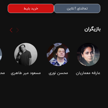
تماشای آنلاین
خرید بلیط
بازیگران
عارفه معماریان
محسن نوری
مسعود میر طاهری
محم