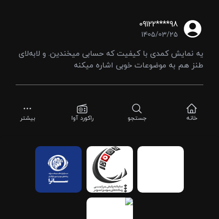
09122****98
1405/03/25
یه نمایش کمدی با کیفیت که حسابی میخندین. و لا‌به‌لای
طنز هم به موضوعات خوبی اشاره میکنه
خانه
جستجو
راکورد آوا
بیشتر