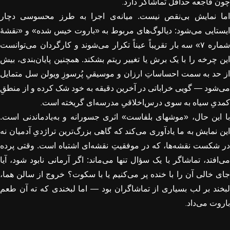
.
چون فاجعه حداقل تماشاگر دارد
اما نمایش بی‌نقص نیست. میانه‌ی اجرا به طرز محسوسی دچار
ایستایی می‌شود: دیالوگ‌های مربوط به «باروت خیس شده» و «نقشهٔ
ماره
۷»
سه بار تقریباً عیناً تکرار می‌شوند و کارگردان می‌توانست
این چرخه را با یک برش یا تغییر ریتم بشکند. همچنین پایان‌بندی، بیش
از حد به سمت احساساتِ ارزان و موسیقیِ پُرسوزِ ویولن سل متمایل
می‌شود — گویی خراباتی در آخرین دقیقه به خود شک کرده و از منطقِ
.
کمدیِ سیاه به سوی درس‌اخلاقیِ مدرسه‌ای گریخته است
با این حال، «موشهای بلفاست» اثری جسورانه و به‌یادماندنی است.
این نمایش به ما یادآوری می‌کند که گاهی بزرگ‌ترین تراژدیِ آدمیان نه
در شکست نقشه‌ها، که در موفقیتِ نقشه‌ای اشتباه است. وقتی پرده
می‌افتد، تماشاگر با یک سؤال تنها می‌ماند: اگر آرمانی نابود شود، آیا
جای خالی آن را با خنده پر می‌کنیم یا با سکوت؟ خروج از سالن هما،
لبخند بر لب بسیاری از تماشاگران بود — اما لبخندی که ته آن طعم
.
باروت می‌داد