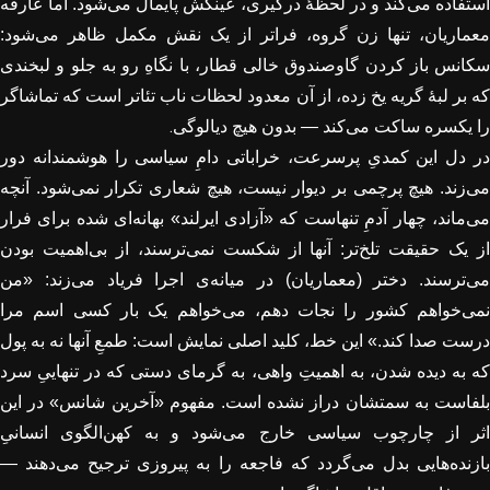
استفاده می‌کند و در لحظهٔ درگیری، عینکش پایمال می‌شود. اما عارفه
معماریان، تنها زن گروه، فراتر از یک نقش مکمل ظاهر می‌شود:
سکانس باز کردن گاوصندوق خالی قطار، با نگاهِ رو به جلو و لبخندی
که بر لبهٔ گریه یخ زده، از آن معدود لحظات ناب تئاتر است که تماشاگر
.
را یکسره ساکت می‌کند — بدون هیچ دیالوگی
در دل این کمدیِ پرسرعت، خراباتی دامِ سیاسی را هوشمندانه دور
می‌زند. هیچ پرچمی بر دیوار نیست، هیچ شعاری تکرار نمی‌شود. آنچه
می‌ماند، چهار آدمِ تنهاست که «آزادی ایرلند» بهانه‌ای شده برای فرار
از یک حقیقت تلخ‌تر: آنها از شکست نمی‌ترسند، از بی‌اهمیت بودن
می‌ترسند. دختر (معماریان) در میانه‌ی اجرا فریاد می‌زند: «من
نمی‌خواهم کشور را نجات دهم، می‌خواهم یک بار کسی اسم مرا
درست صدا کند.» این خط، کلید اصلی نمایش است: طمعِ آنها نه به پول
که به دیده شدن، به اهمیتِ واهی، به گرمای دستی که در تنهاییِ سرد
بلفاست به سمتشان دراز نشده است. مفهوم «آخرین شانس» در این
اثر از چارچوب سیاسی خارج می‌شود و به کهن‌الگوی انسانیِ
بازنده‌هایی بدل می‌گردد که فاجعه را به پیروزی ترجیح می‌دهند —