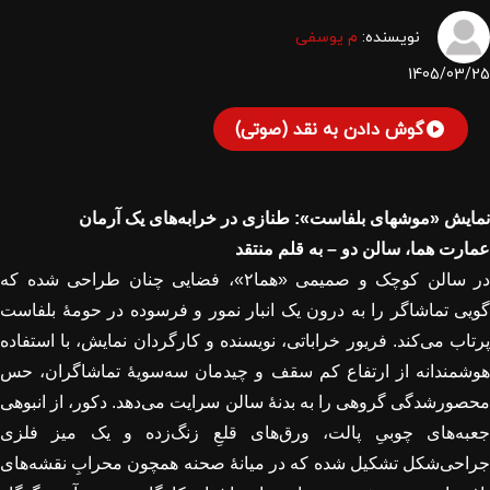
نویسنده:
م یوسفی
1405/03/25
گوش دادن به نقد (صوتی)
نمایش «موشهای بلفاست»: طنازی در خرابه‌های یک آرمان
عمارت هما، سالن دو – به قلم منتقد
در سالن کوچک و صمیمی «هما
۲»
، فضایی چنان طراحی شده که
گویی تماشاگر را به درون یک انبار نمور و فرسوده در حومهٔ بلفاست
پرتاب می‌کند. فریور خراباتی، نویسنده و کارگردان نمایش، با استفاده
هوشمندانه از ارتفاع کم سقف و چیدمان سه‌سویهٔ تماشاگران، حس
محصورشدگی گروهی را به بدنهٔ سالن سرایت می‌دهد. دکور، از انبوهی
جعبه‌های چوبیِ پالت، ورق‌های قلعِ زنگ‌زده و یک میز فلزی
جراحی‌شکل تشکیل شده که در میانهٔ صحنه همچون محرابِ نقشه‌های