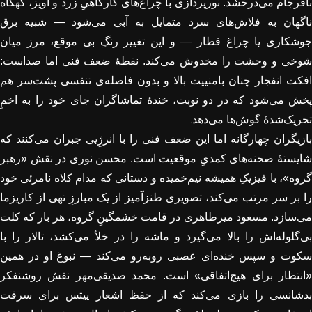
نافرجام می‌درخشد. نورپردازی با چراغ‌های کارگاهیِ زرد و آویز، گهگاه
ناگهان به فلاش‌های سرد متمایل به آبی می‌شود — شبیه برق
جوشکاری یا چراغ قطار — و این تغییر رنگِ بی موقع، مرز میان
شوخی و وحشت را مخدوش می‌کند. نقطهٔ ضعف فنی اما صداست:
افکت انفجار چنان بامنییت بالا و بدون فاصله‌ی تنفسی پشت‌سر هم
پخش می‌شود که در دو نوبت، خندهٔ تماشاگران جای خود را به اخمِ
.
تحریک‌شدهٔ گوش‌ها می‌دهد
بازیگران چهارگانه اما این ضعف فنی را با انرژِیی جبران می‌کنند که
شایستهٔ صحنه‌های کمدیِ موقعیت است. محسن نوری در نقش «رهبر
گروه»، با فیزیکِ همیشه نیم‌خمیده و دستانی که مدام کلاه نامرئی خود
را بر سر مرتب می‌کند، تصویری طنزآمیز از یک مبارزِ تهی از کاریزما
می‌سازد. مسعود میرطاهری در قامت خشمگینِ گروه، هر بار که کلت
بی‌گلوله‌اش را بالا می‌گیرد و ماشه را در خلأ می‌کشد، تالار را با
سکوت و سپس خنده‌ای عصبی روبه‌رو می‌کند — نبوغ او در همین
«انتظار برای هیچ‌اتفاقی» است. محمد صدیقی‌مهر نقش روشنفکر
بدشانسی را بازی می‌کند که از حفظ اشعار ییتس برای سرقت