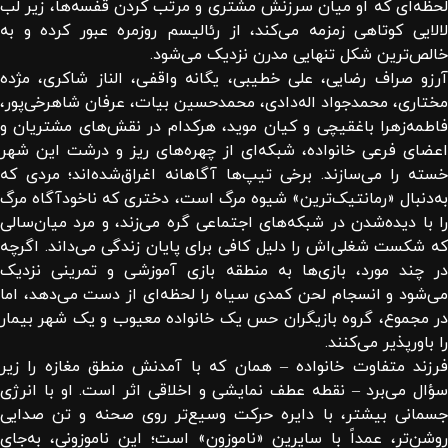
لحظه‌ای که او میان سرزنش مشتری و مرتب کردن قفسه‌ها، زیر لب
لالایی کوتاهی زمزمه می‌کند، از رئالیسم روزمره عبور کرده و به
خالص‌ترین شکل تنهایی مدرن نزدیک می‌شود.
آرزو صراف رضایی، علی خطیبی، یگانه واقفی، الناز شاکری، مژده
مختاری، محمدجواد اله‌دادی، محمدحسین بیات، عرفان شاهرخی‌پور،
فاطمه‌زهرا باغقیچی و کیان موید، هرکدام در نقش‌های مشتریان و
اعضای فرعی خانواده، شبکه‌ای از چهره‌های ریز و درشت این شهر
خسته را می‌سازند. برخی تیپ‌ها آگاهانه اغراق‌شده‌اند؛ مردی که
به‌دنبال «رمانتیک‌ترین» شیوه مرگ است، دختری که ناخودآگاه مرگ
را با دیده‌شدن در شبکه‌های اجتماعی گره می‌زند، و مرد میان‌سالی
که شکست شغلی‌اش را دلیل کافی برای پایان زندگی می‌داند. اگرچه
در چند مورد، بازی‌ها به منطقه بازی آموزشی و تمرینی نزدیک
می‌شود و انسجام لحن کمدی سیاه را لحظه‌ای از دست می‌دهد، اما
در مجموع، گروه بازیگران حس یک خانواده معیوب و یک شهر بیمار
را باورپذیر می‌کنند.
فرزند متفاوت خانواده – همان که با آمدنش منطق مغازه را زیر
سؤال می‌برد – نقطه عطف نمایشی و اخلاقی اثر است. او با انرژی
جسمانی بیشتر، با دایره حرکت وسیع‌تر روی صحنه و تن صدایی
روشن‌تر، عمداً با سایرین «ناموزون» است؛ این ناموزونی، به‌جای