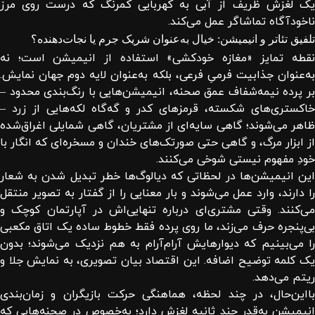
یک لغزش ظریف از آبی به کهربایی کمرنگ که درست روی مرز
ناخودآگاه تماشاگر عمل می‌کند.
تلفیق تئاتر و انیمیشن: خیال به‌عنوان شریک جرم یا نجات‌دهنده؟
نقطه تمایز «مغازه خودکشی» استفاده از انیمیشن است؛ نه
به‌عنوان جذابیت فرمیِ فرعی، بلکه به‌عنوان لایه دوم جهان نمایش.
بر پرده نیمه‌شفاف عمق صحنه، انیمیشن‌هایی با رنگ‌بندی محدود –
خاکستری‌های شکسته، قرمزهای کدر و گه‌گاه لکه‌هایی از زرد –
ظاهر می‌شوند؛ گاهی سایه‌ای از مشتریان، گاهی شمایلی اغراق‌شده
از ابزار مرگ، و گاهی حتی صورتک‌های خندان و مسخره‌ای که انگار با
خودِ مفهوم نیستی شوخی می‌کنند.
این انیمیشن‌ها در لحظاتی که دیالوگ‌ها خطر تبدیل شدن به شعار
را دارند، وارد عمل می‌شوند و بار معنایی را از گفتار به تصویر منتقل
می‌کنند. وقتی مشتری‌ای درباره تنهایی‌اش در آپارتمان کوچک و
بی‌پنجره حرف می‌زند، ما روی پرده فقط خطوط ساده یک اتاق مکعبی
را می‌بینیم که دیوارهایش آرام‌آرام به هم نزدیک می‌شوند؛ بدون
یک کلمه توضیح اضافه. این اقتصاد بیان تصویری، به نمایش جلا و
ریتم می‌دهد.
بااین‌حال، در چند لحظه، هماهنگی حرکت بازیگران و زمان‌بندی
انیمیشن به‌قدر چند ثانیه لغزش دارد؛ به‌خصوص در صحنه‌هایی که