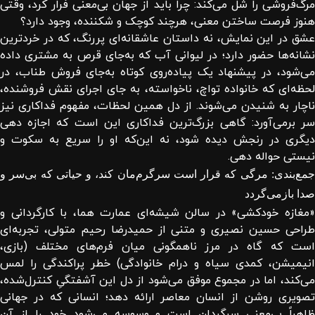
مرگ‌فروشی را شل می‌کند: چرا باید از جهان بی‌معنی فرار کرد، وقتی
هنوز فرصت ساختن معنی، هرچند کوچک و شکننده، وجود دارد؟
عشق در این نمایش، نه داستان عاشقانه‌ای پررنگ، که در خردترین
نشانه‌ها حضور دارد؛ در لیوانی آب که به‌جای قرص به مشتری داده
می‌شود، در پیشنهاد یک پیاده‌روی کوتاه به‌جای فروش طناب، در
لحظه‌ای که خانواده تواچ، ناخواسته، به جای اجرای نقش فروشنده،
ناچار به شنیدن می‌شوند. از دل همین لحظات، مفهوم فداکاری نیز
سر برمی‌آورد: گاهی بزرگ‌ترین فداکاری این است که اجازه دهی
دیگری در رنجش دیده شود، نه این‌که او را سریع به سکوت و
نیستی حواله دهی.
جمع‌بندی: مرگی که قرار است سرگرم‌مان کند، و حیاتی که بی‌سر و
صدا بازمی‌گردد
«مغازه خودکشی» در سالن شیشه‌ای عمارت هما، با کارگردانی و
طراحی حسین نصیری و متنی از حمیدرضا رحیم متولی، تجربه‌ای
است که گاه در مرز ناهمگونی میان فرم‌های مختلف (بازی،
انیمیشن، کمدی سیاه و درام خانوادگی) خطر پراکندگی را لمس
می‌کند، اما در مجموع موفق می‌شود از دل این آشفتگیِ کنترل‌شده،
تصویری روشن از انسان معاصر ارائه دهد؛ انسانی که در جهانی
ظاهراً بی‌معنی سرگردان است و وسوسه می‌شود خود را از آن