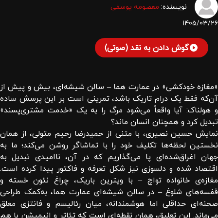
نویسنده:
معصومه یوسفی
1405/03/26
گوش دادن به نقد (صوتی)
«مغازه خودکشی» در عمارت هما – سالن شیشه‌ای، بیش و پیش از
آن‌که فقط یک درام تاریک باشد، تمرینی است بر این پرسش ساده
و هولناک: آیا واقعاً می‌شود مرگ را به یک «خدمت مشتری‌پسند»
تبدیل کرد و همچنان انسان ماند؟
نمایش حسین نصیری، با متنی از حمیدرضا رحیم متولی، از همان
نخستین لحظه‌ها تکلیف خود را با تماشاگر روشن می‌کند؛ ما به
جهان اغراق‌شده‌ای پا می‌گذاریم که در آن، ناامیدی تبدیل به
اقتصاد شده و دلسوزی نیز شکل تعرفه و فاکتور پیدا کرده است.
مغازه‌ی خانواده تواچ – با ویترین باریک، چراغ نئون خسته و
قفسه‌های شلوغ – در سالن شیشه‌ای عمارت هما، به‌کمک طراحی
صحنه‌ای حداقلی اما هوشمندانه، میان رئالیسم و فانتزی معلق
می‌ماند. این تعلیق، همان نقطه‌ای است که تئاتر و انیمیشن با هم