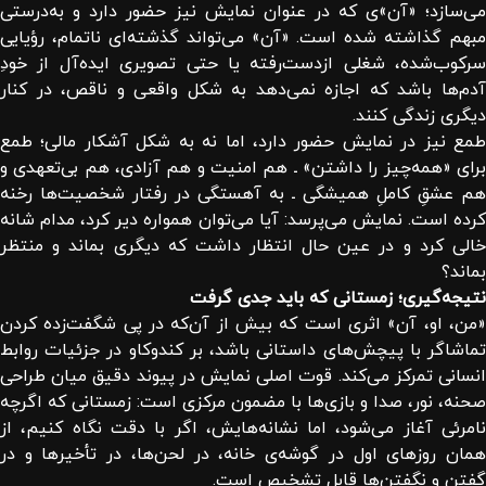
می‌سازد؛ «آن»ی که در عنوان نمایش نیز حضور دارد و به‌درستی
مبهم گذاشته شده است. «آن» می‌تواند گذشته‌ای ناتمام، رؤیایی
سرکوب‌شده، شغلی ازدست‌رفته یا حتی تصویری ایده‌آل از خودِ
آدم‌ها باشد که اجازه نمی‌دهد به شکل واقعی و ناقص، در کنار
دیگری زندگی کنند.
طمع نیز در نمایش حضور دارد، اما نه به شکل آشکار مالی؛ طمع
برای «همه‌چیز را داشتن» ـ هم امنیت و هم آزادی، هم بی‌تعهدی و
هم عشقِ کاملِ همیشگی ـ به آهستگی در رفتار شخصیت‌ها رخنه
کرده است. نمایش می‌پرسد: آیا می‌توان همواره دیر کرد، مدام شانه
خالی کرد و در عین حال انتظار داشت که دیگری بماند و منتظر
بماند؟
نتیجه‌گیری؛ زمستانی که باید جدی گرفت
«من، او، آن» اثری است که بیش از آن‌که در پی شگفت‌زده کردن
تماشاگر با پیچش‌های داستانی باشد، بر کندوکاو در جزئیات روابط
انسانی تمرکز می‌کند. قوت اصلی نمایش در پیوند دقیق میان طراحی
صحنه، نور، صدا و بازی‌ها با مضمون مرکزی است: زمستانی که اگرچه
نامرئی آغاز می‌شود، اما نشانه‌هایش، اگر با دقت نگاه کنیم، از
همان روزهای اول در گوشه‌ی خانه، در لحن‌ها، در تأخیرها و در
گفتن و نگفتن‌ها قابل تشخیص است.