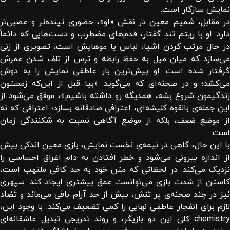
نمایش سازگار است.
در مقابل، شمیم معین در نقش «او»، حضوری تپنده‌تر و عصبی‌تر
دارد. او با ریتم تند گفتار، قدم‌های مضطرب و دست‌هایی که دائماً
در حال مرتب کردن اشیا، لباس یا موهایش است، تصویری از زنی
می‌سازد که میان میل به حفظ رابطه و ترس از تلف شدن عمرش
گرفتار شده است. او بیش‌ترین بار عاطفی نمایش را به دوش
می‌کشد؛ و در صحنه‌ای که می‌گوید: «بیا قبل از این‌که زمستونِ
زندگیمون شروع بشه، همدیگه رو داشته باشیم»، موفق می‌شود از
این جمله‌ی بالقوه کلیشه‌ای، اعترافی صادقانه بسازد؛ اعترافی که نه
از موضع ضعف، بلکه از موضع آگاهی نسبت به شکنندگی زمان
است.
با این حال، گاهی در نیمه‌ی نخست نمایش، بازی معین اندکی بیش
از اندازه بیرونی می‌شود و خطر افتادن به دام اغراق احساسی را
نزدیک می‌کند. در لحظاتی که متن خود به حد کافی ملتهب است،
کاستن از شدت بازی می‌توانست عمق بیشتری ایجاد کند. سپهری
نیز در چند صحنه‌ی پر تنش، بیش از حد آرام باقی می‌ماند و تضاد
لازم برای انفجار عاطفی نهایی را کمی تضعیف می‌کند. با وجود این،
chemistry
کلی این دو بازیگر، و روند تدریجی تبدیل عاشقانه‌ای