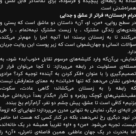
ساده به رابطه‌ای پیچیده و فرسوده، برای تماشاگر قابل لمس و
همراه‌شدنی است.
درامِ «زمستان»؛ فراتر از عشق و جدایی
در سطح روایی، «من، او، آن» داستان دو عاشق است که پستی و
بلندی‌های زندگی مشترک ـ یا زیست مشترکِ نیمه‌تمام ـ را طی
می‌کنند تا به زمستان برسند؛ اما آنچه اجرا را مهم‌تر می‌کند،
سؤالات انسانی و جهان‌شمولی است که زیر پوست این روایت جریان
دارد.
نمایش، بی‌آن‌که وارد کلیشه‌های مرسوم تقابل «خوب/بد» شود، به
مسئله‌ی مسئولیت در رابطه می‌پردازد: تا کجا می‌توان فرار از
تصمیم‌گیری را با عنوان «فکر کردن به آینده» توجیه کرد؟ مرادی
به‌خوبی نشان می‌دهد که تنها «خیانت» به معنای متعارفش نیست
که رابطه را به زمستان می‌کشاند؛ گاهی عادت، سکوت،
عقب‌نشینی‌های کوچک روزمره و تکرارِ «بگذار بعداً درباره‌اش حرف
بزنیم» کافی است تا عشق، پیش چشم دو نفر، آرام‌آرام یخ ببندد.
در لایه‌ای دیگر، نمایش به تنهایی مدرن می‌پردازد؛ تنهایی‌ای که لزوماً
در نبود دیگری رخ نمی‌دهد، بلکه در کنار کسی که هست اما حاضر
نیست، تجربه می‌شود. «من» و «او» تقریباً همیشه در یک خانه‌اند،
اما به‌ندرت در یک جهان عاطفی. همین فاصله‌ی نامرئی، «آن» را