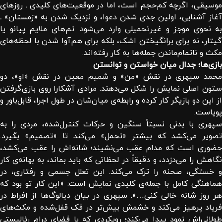
موسیقی، اگرچه کم‌حجم است، اما در موقعیت‌های کلیدی ـ روزهای
آغاز آشنایی، اولین جدی شدن دعوا، و نزدیک شدن به «زمستان» ـ
به نحوی موجز و غیرتحمیلی وارد می‌شود. تم‌های ملایم پیانو یا
گیتار، نه برای برانگیختن اشک، بلکه برای هم‌آوا شدن با لحظه‌های
مکث و ناتمام‌ماندن جمله‌ها به کار رفته‌اند.
بازی‌ها؛ جدال میان خواستن و توانستن
محمد سپهری در نقش «من» و شمیم معین در نقش «او»، دو
ستون اصلی نمایش را شکل می‌دهند. مرادی آشکارا روی بازی‌گرفتن
از این دو بازیگر کار کرده و رابطه‌ی میان‌شان در طول اجرا، قابل‌باور و
پویاست.
سپهری با بدنی نسبتاً سنگین و حرکات کنترل‌شده، مردی را به
تصویر می‌کشد که بیشتر «تحمل» می‌کند تا «تصمیم» بگیرد.
حضوری است که مدام عقب می‌نشیند؛ شانه‌اش را عقب می‌کشد،
نگاهش را می‌دزدد، و دقیقاً در لحظاتی که باید بماند، به بهانه‌ی کار
و خستگی، صحنه را ترک می‌کند. این تعلل جسمی و رفتاری، در
هماهنگی کامل با جمله‌ی کلیدی نمایش است: «این کار تو بود که
هر روز شانه خالی کنی…». سپهری در بیان دیالوگ‌ها از افراط در
فریاد پرهیز می‌کند و خشمش بیش‌تر در فک قفل‌شده و مکث‌های
طولانی‌اش نمود پیدا می‌کند؛ رویکردی که با فضای درام رئالیستی