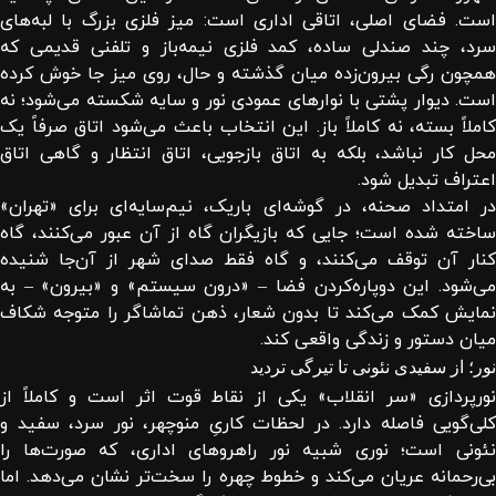
است. فضای اصلی، اتاقی اداری است: میز فلزی بزرگ با لبه‌های
سرد، چند صندلی ساده، کمد فلزی نیمه‌باز و تلفنی قدیمی که
همچون رگی بیرون‌زده میان گذشته و حال، روی میز جا خوش کرده
است. دیوار پشتی با نوارهای عمودی نور و سایه شکسته می‌شود؛ نه
کاملاً بسته، نه کاملاً باز. این انتخاب باعث می‌شود اتاق صرفاً یک
محل کار نباشد، بلکه به اتاق بازجویی، اتاق انتظار و گاهی اتاق
اعتراف تبدیل شود.
در امتداد صحنه، در گوشه‌ای باریک، نیم‌سایه‌ای برای «تهران»
ساخته شده است؛ جایی که بازیگران گاه از آن عبور می‌کنند، گاه
کنار آن توقف می‌کنند، و گاه فقط صدای شهر از آن‌جا شنیده
می‌شود. این دوپاره‌کردن فضا – «درون سیستم» و «بیرون» – به
نمایش کمک می‌کند تا بدون شعار، ذهن تماشاگر را متوجه شکاف
میان دستور و زندگی واقعی کند.
نور؛ از سفیدی نئونی تا تیرگی تردید
نورپردازی «سر انقلاب» یکی از نقاط قوت اثر است و کاملاً از
کلی‌گویی فاصله دارد. در لحظات کاریِ منوچهر، نور سرد، سفید و
نئونی است؛ نوری شبیه نور راهروهای اداری، که صورت‌ها را
بی‌رحمانه عریان می‌کند و خطوط چهره را سخت‌تر نشان می‌دهد. اما