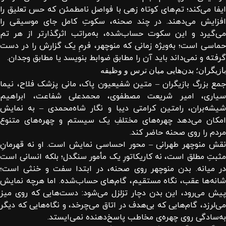
ایفا می‌کند؛ تم‌های کوتاه زهی با فواصل نامطمئن که حس تعلیق را
افزایش می‌دهند. در چند صحنه، سکوتِ کامل جای موسیقی را
می‌گیرد و این سکوت حساب‌شده، به‌مراتب اثرگذارتر از هر تم
حماسی است؛ به‌ویژه زمانی که منوچهر، فرمِ یک گزارش را در دست
گرفته و نمی‌داند باید آن را مطابق ضوابط بنویسد یا مطابق وجدان.
بازیگران؛ بدن‌هایی میان ترس و وظیفه
جمع بزرگ بازیگران – متین شفیعیون پاک، مانی پزشک فلاح، نیما
سیاری، امیر شریعت مصطفوی، محمدعلی شفاعت، ابراهیم
شیشه‌بران، رامتین کرامتی دیبا و نگار شاه‌محمدی – به نمایش
امکان می‌دهد چهره‌های مختلفِ یک سیستم و چهره‌های متنوع
مردم را روی صحنه حاضر کند.
نقش منوچهر طهرانی – محور احساسی نمایش است. او نه قهرمانِ
مثبتِ مطلق است، نه کاریکاتورِ یک مأمور سنگدل؛ بلکه انسانی است
در میانه. بدن منوچهر روی صحنه، در ابتدا سفت و خنثی است؛
شانه‌ها عقب، نگاه مستقیم، گام‌های حساب‌شده. اما هرچه نمایش
پیش می‌رود، این بدن دچار تزلزل می‌شود: دست‌هایی که روی میز
می‌لرزد، گام‌هایی که بی‌هدف در اتاق می‌چرخد، و نگاه‌هایی که دیگر
به‌سادگی روی چهره‌ی مخاطب پاسخ‌دهنده نمی‌ایستد.