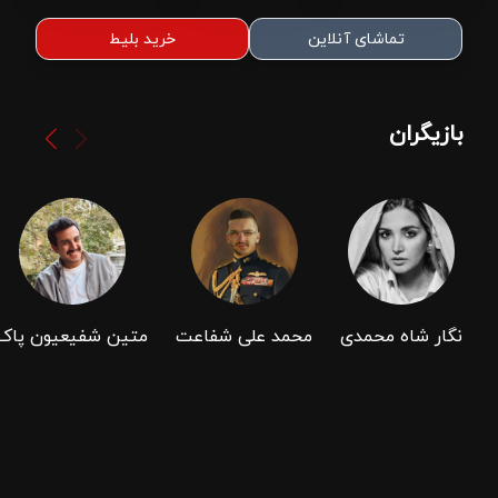
تماشای آنلاین
خرید بلیط
بازیگران
نگار شاه محمدی
محمد علی شفاعت
متین شفیعیون ‌پاک