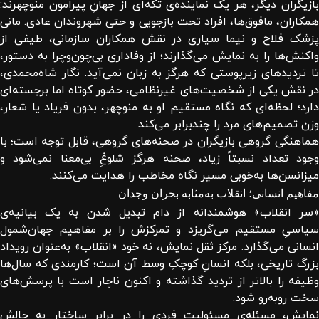
بازیگران دیگر، هر یک نماینده‌ی تکه‌ای از جهانِ پیرامون منوچهرند:
همکاران، مافوق‌ها، افراد تحت بازجویی و حتی شهروندان عادی. مانی
پزشک فلاح و نیما سیاری در نقش همکاران سازمانی، طیفی از
واکنش‌ها را به نمایش می‌گذارند؛ از وفاداری بی‌چون‌وچرا به دستور،
تا تردیدهای زیرپوستی که هرگز به زبان نمی‌آید. نگار شاه‌محمدی،
در نقش یکی از شخصیت‌های غیرنظامی، حضور کوتاه اما برجسته‌ای
دارد؛ لحظه‌ای که نگاه مستقیم او به منوچهر، بدون فریاد یا شعار،
وزن تصمیم‌های مرد را چندبرابر می‌کند.
هماهنگی گروهی بازیگران در صحنه‌های گروهی، قابل توجه است؛ با
وجود تعداد نسبتاً زیاد، صحنه هرگز شلوغِ بی‌معنا نمی‌شود و
میزانسن‌ها به‌خوبی مسیر نگاه مخاطب را هدایت می‌کنند.
مفاهیم انسانی؛ انقلاب به‌مثابه بحران وجدان
«سر انقلاب» هوشمندانه از دام تبدیل شدن به یک بیانیه‌ی
سیاسیِ مستقیم می‌گریزد و تمرکزش را بر مفاهیم جهان‌شمول
انسانی می‌گذارد. مرکز ثقل نمایش، نه خود «انقلاب» به‌عنوان رویداد
بزرگ تاریخی، بلکه انسانِ کوچکِ وسط آن است؛ کارمندی که سال‌ها
وظیفه را بالاتر از تردید گذاشته و اکنون ناچار است با پرسش‌های
سخت روبه‌رو شود.
نمایش، مسئله‌ی مسئولیت فردی را در برابر ساختار به چالش