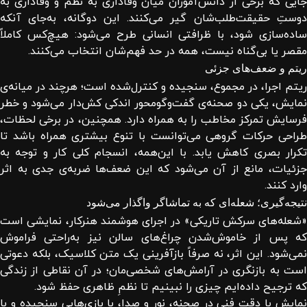
جایی که برخی از دانش‌آموزان میان وفاداری به نظم و وفاداری به
دوستِ حقیقت‌طلب‌شان گیر می‌کنند. این دوگانه، به‌جای آنکه
ساده‌سازی شود، با ظرافتی انسانی طرح می‌شود: هیچ‌کس کاملاً
مقصر یا بی‌گناه نیست، همه در حد فهم‌شان انتخاب می‌کنند.
ریتم و ضعف‌های جزئی
ریتم اجرا، در مجموع، سنجیده و کنترل‌شده است؛ هرچند در میانه‌ی
نمایش، یکی دو صحنه‌ی گفت‌وگومحور اندکی کش‌دار می‌شود و خطر
فرسایش تمرکز مخاطب را به همراه دارد. همچنین، در برخی لحظات،
طراحی حرکات گروهی می‌توانست با تنوع بیشتری همراه باشد تا
تکرار بصری کاهش یابد. با این‌همه، انسجام کلی کار و توجه به
جزئیات، مانع از آن می‌شود که این ضعف‌ها ضربه‌ی جدی به اثر
وارد کنند.
نتیجه‌گیری؛ شعله‌ای که به تماشاگر واگذار می‌شود
«شعله‌های سرکش تاریکی» در اجرای هوشمند هنرکار، نمایشی است
که پس از خاموش‌شدن چراغ‌های سالن نیز به‌راحتی فراموش
نمی‌شود. این اثر، نه صرفاً بازآفرینی یک متن کلاسیک، بلکه دعوتی
است به بازنگری در آرامش‌های شخصی‌مان؛ در آن نقاطی از زندگی
که ترجیح داده‌ایم چیزی را نبینیم تا نظمِ ظاهری حفظ شود.
نمایش با دقت فنی در صحنه، نور و صدا، با بازی‌هایی سنجیده و با