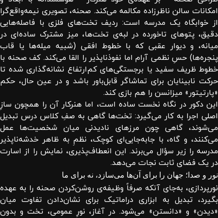
امکانات سالن ناظرزاده مکالمه می‌کند. صحنه، تصویری نیمه‌واقع‌گرا
از خوابگاه یک مدرسه است: ردیف تخت‌های فلزی با فاصله‌هایی
دقیق، پتوهای تاخورده در لبه‌ی تخت‌ها، میز مشترک ساده‌ای در
میانه، و دیوار عقبی که با خطوط افقی (شبیه میله‌ها یا قاب
پنجره‌ها) حسِ نظمی آرام اما نفوذناپذیر را القا می‌کند. کف صحنه با
خطوط ظریف سفید یا برجستگی‌های کم‌ارتفاع نشانه‌گذاری شده تا
حرکت نابینایان برای تماشاگر قابل‌باور باشد و در عین حال، حکم
«پارتیتور» میزانسن را هم بازی کند.
این دکور در نگاه نخست ساده است، اما هنرکار آن را همچون سازِ
اصلی اجرا به کار می‌گیرد: تخت‌ها گاهی به صفِ کلاس درس تبدیل
می‌شوند، گاهی چون مرزهای نادیدنی میان شخصیت‌ها عمل
می‌کنند، و گاه، با جابه‌جایی‌ای کوچک، نظمِ به ظاهر خدشه‌ناپذیر
مدرسه را زیر سؤال می‌برند. این انعطاف‌پذیری، نمایش را از اسارت
در یک فضای ثابت نجات می‌دهد.
نور و صدا؛ جهان را برای آن‌ها می‌سازد، نه برای ما
نورپردازی، به‌جای آنکه صرفاً وظیفه‌ی روشن‌کردن صحنه را به عهده
بگیرد، تبدیل به ابزاری دراماتیک برای نشان‌دادن تفاوت میان
«دیدن» و «دانستن» می‌شود. در آغاز، نورِ عمومی، تخت و بدون