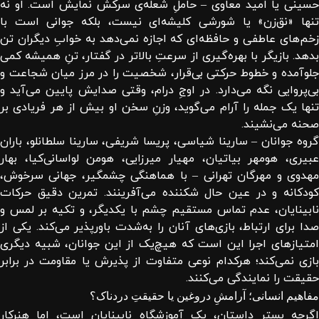
حسینی یا امید معاوی – حاملِ شعله‌ی سرکش نمایش است. او نه
تنها «نق‌زن» یا شورشی کلیشه‌ای نیست، بلکه جوانی است با
زخم‌های عاطفی و حافظه‌ای که اجازه نمی‌دهد به خوابِ دیگران تن
بدهد. بازیگر با بهره‌گیری از سرعتِ بالاتر در گفتار، تنِ همیشه کمی
جلوآمده و خطوط حرکتی بی‌قرار، شخصیت را در مرز میان شجاعت و
بی‌پروایی نگه می‌دارد. در اوجِ درام، وقتی صدایش پایین می‌آید و
تنها یک جمله را آرام می‌گوید، وزنِ سخن او بیش از هر فریادی بر
صحنه می‌نشیند.
گروه جوانان – سارینا شیاسی، پریسا شریفی، سارینا سلطانلو، باران
عبیری، هومهر بیاتیان، مهیار میرزایی، هومن لواسانی‌کیا، بهار
مهدوی و مهرگان تهرانی – با هماهنگی چشمگیر، جهانی سرخوش،
کودکانه و در عین حال شکننده می‌آفرینند. تمرین دقیق حرکات
نابینایان، عدم تماس مستقیم چشم با یکدیگر، و تکیه بر لمس و
صدا برای ارتباط، بازی‌های آنان را به‌شدت باورپذیر می‌کند. یکی از
امتیازهای اجرا این است که هیچ‌یک از این جوانان، شبیه دیگری
بازی نمی‌کند؛ هرکدام نوعی متفاوت از پذیرش یا مقاومت در برابر
حقیقت را نمایندگی می‌کنند.
مفاهیم انسانی؛ آرامشِ دروغین یا حقیقتِ دردناک؟
اگرچه بستر داستان، یک آموزشگاه نابینایان است، اما هنرکار