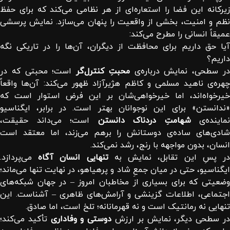
زیرکانه این فضا را استعاره‌ای از هر نظامی می‌کند که برای حفظ
نظم و امنیت، بخشی از واقعیت را پنهان می‌سازد. نمایش پرسشی
عمیقاً انسانی را مطرح می‌کند:
آیا حق داریم برای محافظت از دیگران، آن‌ها را در تاریکی نگه
داریم؟
ر سطحی، نمایش درباره‌ی
محبتِ کنترل‌گر
است؛ محبتی که در
چهره‌ی ناهید مسلمی و کاظم ‌هژیرآزاد ظهور می‌کند: آن‌ها واقعاً
خیرخواه‌اند، اما خیرخواهی‌شان بر این فرض استوار است که
«ندانستن» برای این نوجوانان بهتر است. در برابر، ایگناسیو
نماینده‌ی
شهامتِ دردناک دانستن
است؛ می‌داند حقیقت،
شادی‌های ساده‌ی دوستانش را برهم می‌زند، اما معتقد است
انسان، بدون مواجهه با رنج، رشد نمی‌کند.
ر پسِ این تقابل، نمایش به
تنهایی انسان آگاه
می‌پردازد.
ایگناسیو، حتی در میان جمعِ شاد و پرهیاهو، در نهایت تنها می‌ماند؛
وضعیتی که برای بسیاری از مخاطبان امروز – در جهان شبکه‌های
اجتماعی، اطلاعات گزینشی و آرامش‌های ظاهری – آشناست. این
تنهایی نه رمانتیک است و نه قهرمانانه؛ تلخ است، اما صادق.
ر سطحی دیگر، نمایش بر ارزش
دوستی و وفاداری
تأکید می‌کند؛