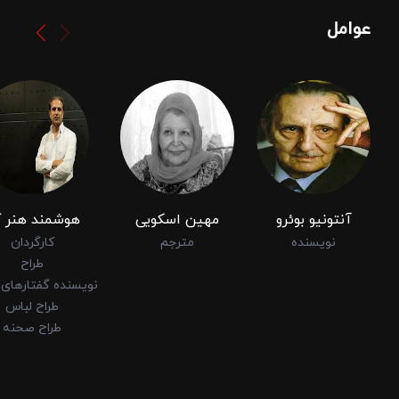
عوامل
آنتونیو بوئرو
مهین اسکویی
هوشمند هنر ک
نویسنده
مترجم
کارگردان
طراح
نویسنده گفتارهای 
طراح لباس
طراح صحنه
طراح نور
طراح صدا
طراح پوستر