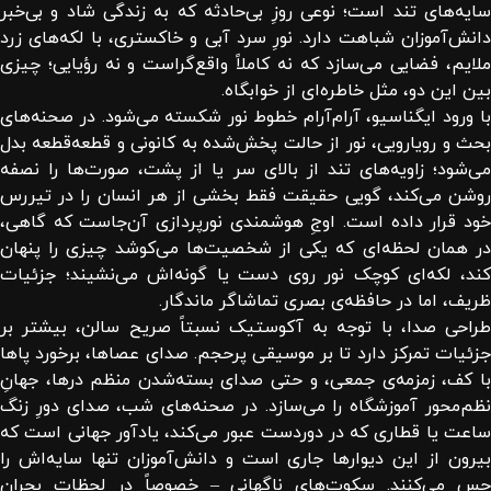
سایه‌های تند است؛ نوعی روزِ بی‌حادثه که به زندگی شاد و بی‌خبر
دانش‌آموزان شباهت دارد. نورِ سرد آبی و خاکستری، با لکه‌های زرد
ملایم، فضایی می‌سازد که نه کاملاً واقع‌گراست و نه رؤیایی؛ چیزی
بین این دو، مثل خاطره‌ای از خوابگاه.
با ورود ایگناسیو، آرام‌آرام خطوط نور شکسته می‌شود. در صحنه‌های
بحث‌ و رویارویی، نور از حالت پخش‌شده به کانونی و قطعه‌قطعه بدل
می‌شود؛ زاویه‌های تند از بالای سر یا از پشت، صورت‌ها را نصفه
روشن می‌کند، گویی حقیقت فقط بخشی از هر انسان را در تیررس
خود قرار داده است. اوجِ هوشمندی نورپردازی آن‌جاست که گاهی،
در همان لحظه‌ای که یکی از شخصیت‌ها می‌کوشد چیزی را پنهان
کند، لکه‌ای کوچک نور روی دست یا گونه‌اش می‌نشیند؛ جزئیات
ظریف، اما در حافظه‌ی بصری تماشاگر ماندگار.
طراحی صدا، با توجه به آکوستیک نسبتاً صریح سالن، بیشتر بر
جزئیات تمرکز دارد تا بر موسیقی پرحجم. صدای عصاها، برخورد پاها
با کف، زمزمه‌ی جمعی، و حتی صدای بسته‌شدن منظم درها، جهانِ
نظم‌محور آموزشگاه را می‌سازد. در صحنه‌های شب، صدای دورِ زنگ
ساعت یا قطاری که در دوردست عبور می‌کند، یادآور جهانی است که
بیرون از این دیوارها جاری است و دانش‌آموزان تنها سایه‌اش را
حس می‌کنند. سکوت‌های ناگهانی – خصوصاً در لحظات بحران