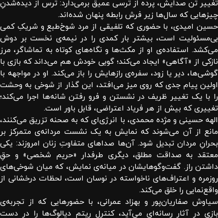
تغییر تُن صدایش، پرده از ترسی عمیق برمی‌دارد: ترس از دیده‌شدنِ
چیزهایی که سال‌ها زیر فرش رابطه پنهان شده‌اند.
حسین امیدی، با حضوری که تلفیقی از مرد شوخ‌طبع و شریکِ کمی
بی‌مسئولیت است، بیشتر بار کمدی را در نیمه‌ی نخست بر دوش
می‌کشد. استفاده‌ی او از مکث‌ها و نگاه‌های کوتاه به تماشاگر، مرز
نازکی از «آگاهی» ایجاد می‌کند؛ گویی خودش هم می‌داند که بازی با
گوشی‌ها، دیر یا زود، سفره‌ی رازهایش را باز می‌کند. او در مواجهه با
اولین پیام جدی که روی میز می‌افتد، این گذار از شوخی به وحشت
را با یک تغییر ظریف در نشستن و فرو رفتن شانه‌ها اجرا می‌کند؛
تغییری که بیش از هر فریاد اعتراضی، قابل باور است.
الهه حسینی و مژده محمدی، با انرژی‌ای که به صحنه تزریق می‌کنند،
مانع از آن می‌شوند که نمایش به یک نشست مردانه‌ی متمرکز بر
بحرانِ مردان تبدیل شود. آن‌ها صداهای متفاوتِ زنان امروزند: یکی
معتقد به صداقت مطلق، دیگری طرفدار «حریم شخصی» و حقِ
داشتن راز. گفت‌وگوهایشان در میانه‌ی نمایش، که میان شوخی‌های
روزمره و اعتراف‌های ناخواسته در نوسان است، لحظات درخشانی از
واقع‌نمایی را خلق می‌کند.
سیاوش صفاریان‌پور و بهزاد عمرانی، با حضورهایی که از تجربه‌ی
بازی در آثار رسانه‌ای می‌آید، کنترل ریتم دیالوگ‌ها را در دست