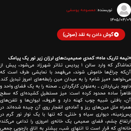
نویسنده:
معصومه یوسفی
1405/04/09
گوش دادن به نقد (صوتی)
«نیمه‌ تاریک ماه»؛ کمدیِ صمیمیت‌های لرزان زیر نور یک پیامک
تماشاگر که وارد سالن ۱ پردیس تئاتر شهرزاد می‌شود، پیش از
آن‌که چراغ‌ها خاموش شوند، می‌فهمد با نمایشی طرف است که
می‌خواهد «میز شام» را به میدان مین رابطه‌های امروز تبدیل کند.
داوود بنی‌اردلان ــ به‌عنوان کارگردان ــ صحنه را به یک فضای واحد و
ظاهراً ساده محدود کرده است: میز مستطیلِ کشیده‌ای که سطح
آن، بافتی شبیه چوب کهنه دارد و ظروف، لیوان‌ها و تلفن‌های
همراه مثل مین‌های ریز و آماده‌ی انفجار روی آن چیده شده‌اند. در
پس‌زمینه، دیواری سیاه و خنثی، که تنها با یک نوار نور گرم در
ارتفاع چشم، فضای صمیمی یک خانه‌ی امروزی را تداعی می‌کند؛
خانه‌ای که قرار است تا انتهای شب، بیشتر به اتاق بازجوییِ جمعی