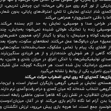
باریکی از نور گرم روی میز باقی می‌ماند؛ این چرخش تدریجی، از
کمدی شادِ ابتدای نمایش تا تلخیِ اعتراف‌های پایانی، بدون شعار،
اما با دقتی «استیج‌وار» همراهی می‌کند.
در طراحی صدا و موسیقی، نمایش به حد لازم بسنده می‌کند.
موسیقی زنده یا تماتیک طولانی شنیده نمی‌شود؛ به‌جایش، چند
موتیف کوتاه و مینیمال، با پیانو یا گیتار آرام، همچون «نفس‌های
عمیق» میان دیالوگ‌ها عمل می‌کنند. لحظه‌های سکوت، به‌ویژه بعد
از افشای یک پیام یا تماس مشکوک، حساب‌شده‌اند؛ سکوت‌هایی
که گاهی از هر شوخی‌ای خنده‌دارتر و از هر فریادی سنگین‌ترند.
صدای نوتیفیکیشن‌ها، با اندکی اغراق در میزان بلندی و طنین، به
عنصری دراماتیک بدل شده است: هر «دینگ» کوچک، مثل شلیک
تیری نامرئی، یکی از روابط را نشانه می‌گیرد.
بازی‌ها: کمدی‌ای که روی لبه‌ی اضطراب حرکت می‌کند
هسته‌ی نمایش بر شیمی گروهی بازیگران استوار است، و این‌جا،
گروهی انتخاب شده‌اند که میان کمدی و درام رفت‌وآمدی نرم دارند.
مرجان اتفاقیان، در نقش زنی که ظاهراً ستون عاطفی رابطه است،
با بدن آرام اما نگاه ناآرام بازی می‌کند. او در آغاز، میزبان/دوستِ
خونسردِ جمع است، اما هرچه بازی پیش می‌رود، لرزش انگشتان و