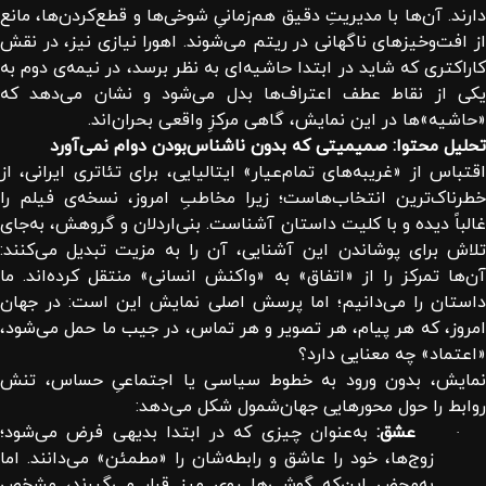
دارند. آن‌ها با مدیریتِ دقیق هم‌زمانیِ شوخی‌ها و قطع‌کردن‌ها، مانع
از افت‌وخیزهای ناگهانی در ریتم می‌شوند. اهورا نیازی نیز، در نقش
کاراکتری که شاید در ابتدا حاشیه‌ای به نظر برسد، در نیمه‌ی دوم به
یکی از نقاط عطف اعتراف‌ها بدل می‌شود و نشان می‌دهد که
«حاشیه»‌ها در این نمایش، گاهی مرکزِ واقعی بحران‌اند.
تحلیل محتوا: صمیمیتی که بدون ناشناس‌بودن دوام نمی‌آورد
اقتباس از «غریبه‌های تمام‌عیار» ایتالیایی، برای تئاتری ایرانی، از
خطرناک‌ترین انتخاب‌هاست؛ زیرا مخاطبِ امروز، نسخه‌ی فیلم را
غالباً دیده و با کلیت داستان آشناست. بنی‌اردلان و گروهش، به‌جای
تلاش برای پوشاندن این آشنایی، آن را به مزیت تبدیل می‌کنند:
آن‌ها تمرکز را از «اتفاق» به «واکنش انسانی» منتقل کرده‌اند. ما
داستان را می‌دانیم؛ اما پرسش اصلی نمایش این است: در جهان
امروز، که هر پیام، هر تصویر و هر تماس، در جیب ما حمل می‌شود،
«اعتماد» چه معنایی دارد؟
نمایش، بدون ورود به خطوط سیاسی یا اجتماعیِ حساس، تنش
روابط را حول محورهایی جهان‌شمول شکل می‌دهد:
عشق:
به‌عنوان چیزی که در ابتدا بدیهی فرض می‌شود؛
·
زوج‌ها، خود را عاشق و رابطه‌شان را «مطمئن» می‌دانند. اما
به‌محض این‌که گوشی‌ها روی میز قرار می‌گیرند، مشخص