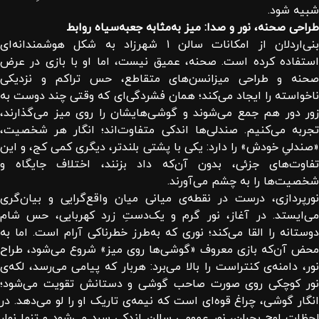
شبیه شود.
طراحی صحنه، نور و صدا: میز به‌مثابه جعبه‌سیاه روابط
بنی‌اردلان از امکانات سالن ۱ شهرزاد به شکل هوشمندانه‌ای
استفاده کرده است. صحنه، عمیق نیست، اما او با بازی در عرض
صحنه و طراحی میزانسن‌های متقاطع، حس تراکم و نزدیکی
ناخواسته را ایجاد می‌کند؛ همان فشردگی‌ای که وقتی چند دوست به
زور دور هم جمع می‌شوند و گوشی‌هایشان را روی میز می‌گذارند،
تجربه می‌کنیم. صندلی‌ها اندکی متفاوت‌اند؛ انگار هر شخصیت،
«صندلیِ خودش» را دارد: یکی با پشتی بلندتر، دیگری کمی کج، و این
تفاوت‌های جزئی، بدون آن‌که داد بزنند، اختلاف جایگاه و
شخصیت‌ها را به چشم می‌آورند.
نورپردازی، درست در نقطه‌ی میانی میان واقع‌گرایی و بیان‌گری
می‌ایستد. در آغاز، نور گرم و یک‌دستِ زرد کهربایی، حس شام
دوستانه را القا می‌کند؛ نوری که به‌طرز خطرناکی آرام است. اما به
محض آن‌که بازی معروف «گوشی‌ها روی میز» شروع می‌شود، طراح
نور، دامنه‌ی کنتراست را بالا می‌برد: هربار که پیامی می‌رسد، لکه‌ی
نور کوچکی روی صورت صاحب گوشی و دستانش تقویت می‌شود؛
انگار گوشی، چراغ قوه‌ای است که نیمه‌ی تاریک او را لو می‌دهد. در
لحظات اوج بحران، نورِ عمومی سالن اندکی سرد می‌شود و تنها نوار