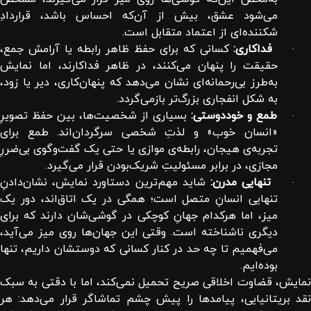
می‌شود عشق، بیش از آن‌که احساس باشد، قراردادِ
شکننده‌ای از اعتماد متقابل است.
فداکاری:
کسانی که برای حفظ ظاهر رابطه یا آرامش جمع،
·
حقیقت را پنهان می‌کنند، در ظاهر فداکارند، اما نمایش
به‌طرز بی‌رحمانه‌ای نشان می‌دهد که پنهان‌کاری، دیر یا زود،
به شکل انفجاری بزرگ‌تر بازمی‌گردد.
طمع و خوددوستی:
بسیاری از شخصیت‌ها، بین حفظ تصویرِ
·
«انسان خوب» و لذتِ شخصی سرگردان‌اند. طمع برای
تجربه‌ی هیجان، رابطه‌ی موازی یا حتی یک گفت‌وگوی بی‌ضررِ
مجازی، در برابر مسئولیتِ شریک‌بودن قرار می‌گیرد.
تنهایی مدرن:
شاید مهم‌ترین دستاورد نمایش، نشان‌دادنِ
·
تنهایی انسانِ متصل است؛ همگی در یک اتاق‌اند، دور یک
میز، اما هرکدام جهانِ کوچکی در گوشی‌شان دارند که برای
دیگری ناشناخته است. وقتی این جهان‌ها روی میز می‌آید،
می‌فهمیم تا چه حد در کنار کسانی که دوستشان داریم، تنها
بوده‌ایم.
نمایش، قضاوت اخلاقی صریح تحمیل نمی‌کند، اما با دقتی به سبک
نقد بریتانیایی، پیامدها را پیش چشم تماشاگر قرار می‌دهد: هر