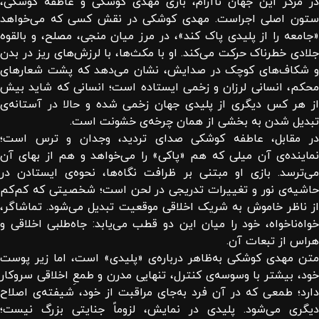
در مرکز این جهان ناآرام، بازی مهدی کوشکی و عاطفه کوشکی،
ستون اصلی اجراست. مهدی کوشکی در نقش کسی که می‌خواهد
«جامعه را از پلیدی پاک کند»، در مرز میان منجی، مصلح، و بالقوه
جلادی خطرناک حرکت می‌کند. او با مکث‌ها، با لرزش‌های ریز در بدن
و شکاف‌های کوچک در صدایش، نشان می‌دهد که پشت شعارهای
محکم، انسانی لرزان و زخمی ایستاده است؛ انسانی که شاید بیش
از هر کس دیگری از پلیدی جهان زخمی شده و حالا در آستانه‌ی
تبدیل شدن به بخشی از همان چرخه‌ی خشونت است.
در مقابل، عاطفه کوشکی صدای تردید، وجدان و ترس است؛
نماینده‌ی آن میلی که هم «پاکی» را می‌خواهد و هم از بهای آن
می‌ترسد. بازی او مبتنی بر ظرافت نگاه‌ها، نحوه‌ی ایستادن در
حاشیه‌ی نور و تغییرات تدریجی در لحن است؛ شخصیتی که کم‌کم
از ناظر خاموش به شریک اخلاقی موقعیت تبدیل می‌شود. تماشاگر،
خواه‌ناخواه، خود را میان این دو قطب می‌یابد: جاه‌طلبی اخلاقی و
هراس از تبعات آن.
متن مهدی کوشکی به‌ظاهر درباره‌ی «پلیدی» است، اما زیر پوست
خود، بیشتر با وسوسه‌ی کنترل، تنهایی مدرن و طمعِ اخلاقی سروکار
دارد؛ طمعی که در آن فرد به‌جای مراقبت از خود، شیفته‌ی اصلاح
دیگری می‌شود. پلیدی در نمایش، لزوماً جنایتی بزرگ نیست؛