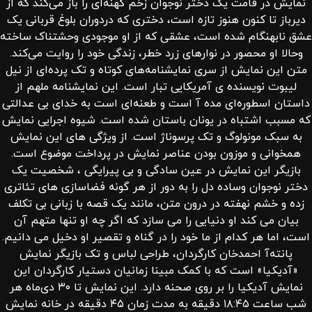
نمایش در قامت یک دختر نوجوان زخم کهنه‌ای را باز می‌کند که از
دیرباز تا کنون هنوز تازه است، دختری که دردوران بلوغ قربانی یک
عشق نابهنگام شده است، عشقی که از او موجودی وحشتناک ساخته
وحالا او محصور در نوارهای زرد خطر، زندگی خود را روایت می‌کند.
متن این نمایش از سری نمایشنامه‌های کوتاه و تک پرده‌ای از نیل
لیبوت نویسنده ی آمریکایی تبار است. این نمایشنامه ملهم از
داستان اسطوره‌ای مده آ است و طعنه‌ای است به خدای بی عدالتی
که مسبب اشتباه در یونان باستان شده است. شیوه اجرایی نمایش
به سبک مونولوگ و تک پرسوناژ است. از ویژگی های این نمایش
همخوانی و موزون بودن عناصر نمایش در پرداخت موضوع است.
بازیگر این نمایش در عین سادگی و بی پیرایگی ، شخصیت یک
دختر نوجوان وساده دل را به دور از هر گونه فضاسازی های تئاتری
زده و خشم نهفته در درون متن، مانند یک قصه با زبانی بی تکلف
بیان می کند او دنیایی را می سازد که اگر چه او تنها متهم آن
است، اما هر کدام از ما خود را در گناه و تقصیر او دخیل می دانیم.
پانته‌‌آ ‌احمدخان کارگردان، طراحی لباس و تک بازیگر نمایش
«آدیکیا» است که با کمک مبینا زمانیان دستیار کارگردان این
نمایش آدیکیا را بر روی صحنه دارد. این نمایش تا ۳۰ دی‌ماه هر
شب ساعت ۱۸:۴۵ دقیقه به مدت زمان ۴۵ دقیقه در خانه نمایش