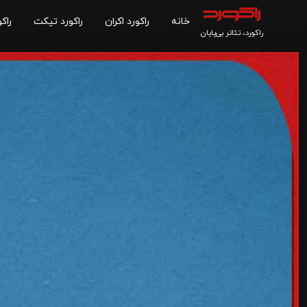
خانه
راکورد اکران
راکورد تیکت
راکو
راکورد، تئاتر بی‌پایان