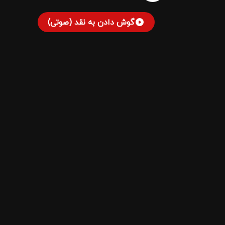
گوش دادن به نقد (صوتی)
کشتی نجات
نمایش «کشتی نوح» نوشته محمود احدی نیا، به ک
صحنه است. در خلاصه داستان این نمایش که در ژا
نمایش چیز دیگری است. پارادوکسی که مفهوم چن
سیال که برشی از زندگی طبقه فرودست را از زا
نگارش «خاک سفید»، «تب تند»، «ناصر سعیدطهرانی»،
داستان سرگذشت همه آدم ها است یک ملودرا
فرودست، سراغ سوژه عشق در این طبقه رفتم. میلاد
هستند. این نمایش از روز یکشنبه 10 دی ماه لغایت 10بهمن هرشب ساعت ۱۹:۳۰ در عمارت نوفل لوشاتو میزبان مخاطبان تئاتر است