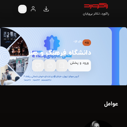
راکورد، تئاتر بی‌پایان
•
1404
•
15+
دانشگاه فرهنگ و هنر
ورود و پخش
عوامل