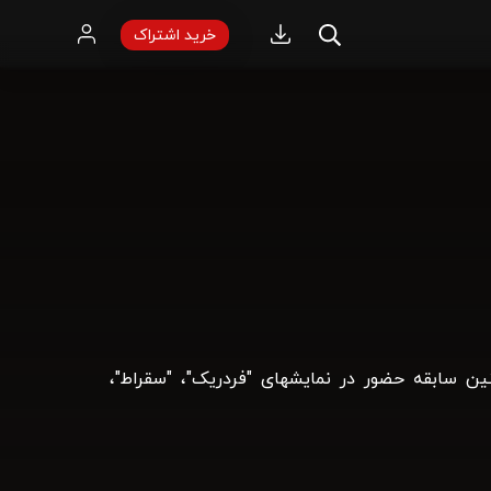
خرید اشتراک
ین سابقه حضور در نمایشهای "فردریک"، "سقراط"،