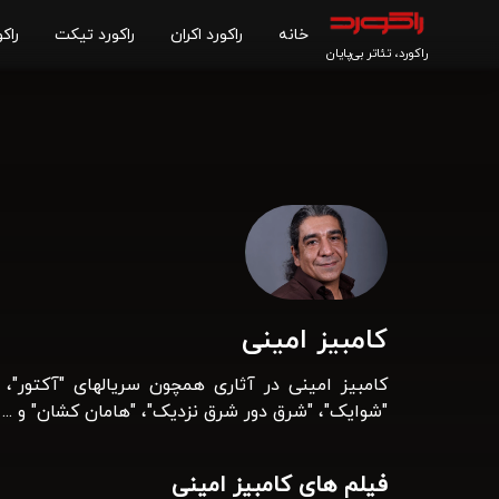
خانه
راکورد اکران
راکورد تیکت
راکو
راکورد، تئاتر بی‌پایان
کامبیز امینی
کامبیز امینی در آثاری همچون سریالهای "آکتور"،
"شوایک"، "شرق دور شرق نزدیک"، "هامان کشان" و ... را
فیلم های کامبیز امینی