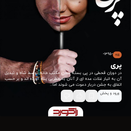
•
1395
•
15+
پری
در دوران قحطی در پی بسته شدن مکتب خانه توسط شاه و تبدیل
آن به انبار غلات عده ای از آنان به مطربی پناه آورده اند و بر حسب
اتفاق به جشن دربار دعوت می شوند اما...
ورود و پخش