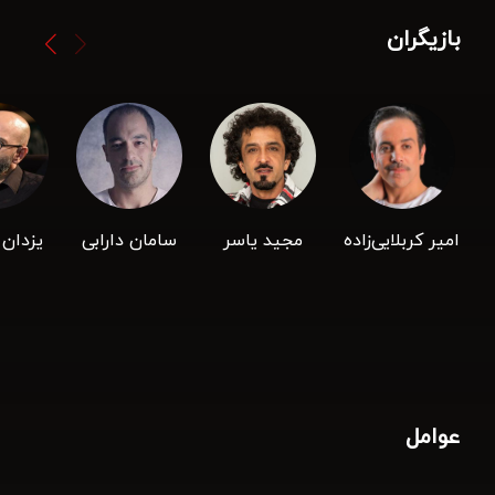
بازیگران
امیر کربلایی‌زاده
مجید یاسر
سامان دارابی
یزدان
عوامل