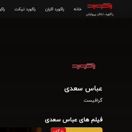
خانه
راکورد اکران
راکورد تیکت
راکو
راکورد، تئاتر بی‌پایان
عباس سعدی
گرافیست
فیلم های عباس سعدی
رایگان