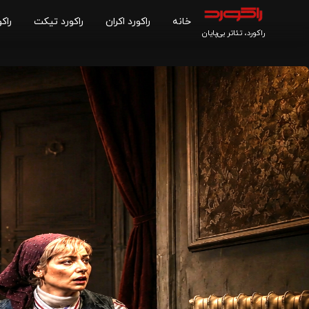
خانه
راکورد اکران
راکورد تیکت
راکو
راکورد، تئاتر بی‌پایان