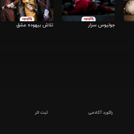
جولیوس سزار
تلاش بیهوده عشق
راکورد آکادمی
ثبت اثر