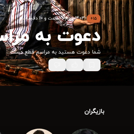
•
1403
•
درام
•
1 ساعت و 10 دقیقه
15+
دعوت به مرا
شما دعوت هستید به مراسم قطع دست...
بازیگران