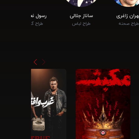
ران زاغری
ساناز جلالی
رسول نعمتی
طراح صحنه
طراح لباس
طراح گریم