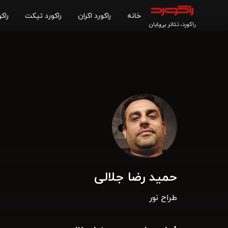
خانه
راکورد اکران
راکورد تیکت
راکو
راکورد، تئاتر بی‌پایان
حمید رضا جلالی
طراح نور