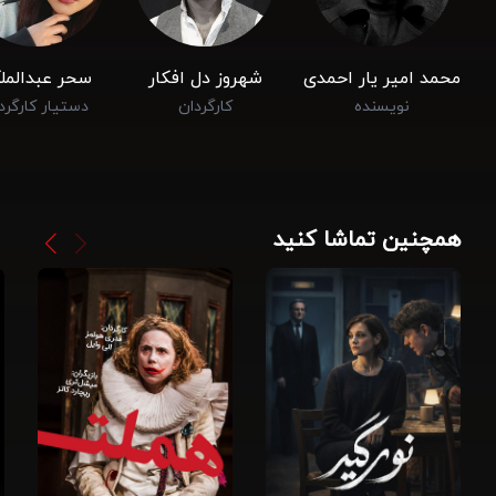
محمد امیر یار احمدی
شهروز دل افکار
سحر عبدالمل
نویسنده
کارگردان
دستیار کارگرد
همچنین تماشا کنید