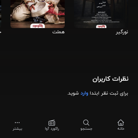
نورگیر
هملت
ج
نظرات کاربران
برای ثبت نظر ابتدا
وارد
شوید.
خانه
جستجو
راکورد آوا
بیشتر