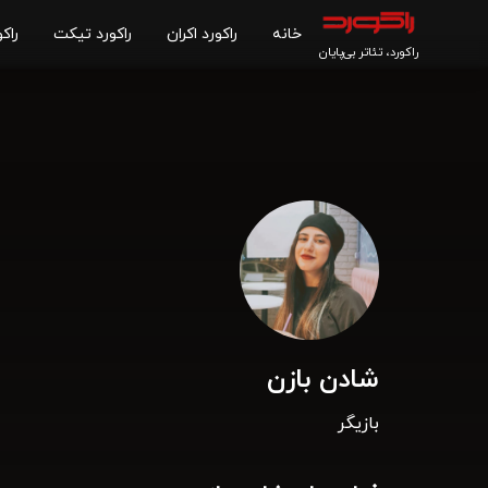
خانه
راکورد اکران
راکورد تیکت
راکو
راکورد، تئاتر بی‌پایان
شادن بازن
بازیگر