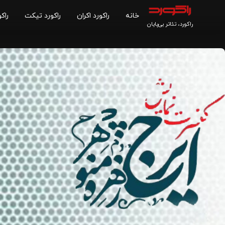
خانه
راکورد اکران
راکورد تیکت
راکو
راکورد، تئاتر بی‌پایان