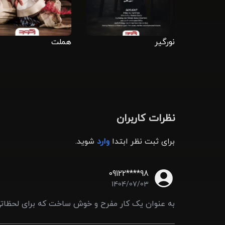
نورگیر
هملت
نظرات کاربران
برای ثبت نظر ابتدا
وارد
شوید.
09122****98
1404/07/03
به عنوان یک کار مفرح و خوش ساخت که برای لحظاتی