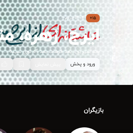
•
1404
•
درام
•
15+
ایرج، زهره، م
بعد شیرین، بعد فرهاد، بعد آه توی سینه ...
ورود و پخش
پیش نمایش
بازیگران