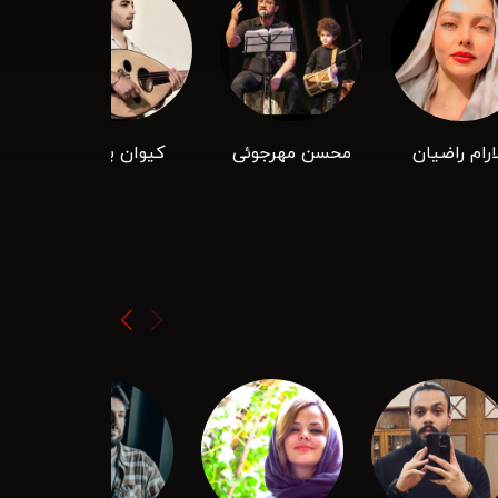
ارام راضیان
محسن مهرجوئی
کیوان براتی