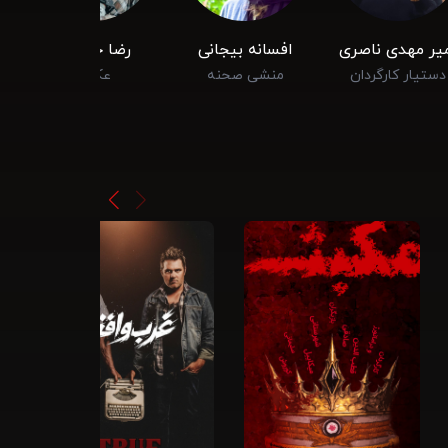
یر مهدی ناصری
افسانه بیجانی
رضا جاویدی
دستیار کارگردان
منشی صحنه
عکاس