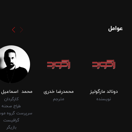
عوامل
دونالد مارگولیز
محمدرضا خدری
محمد ‌ ‌اسماعیل‌ 
نویسنده
مترجم
کارگردان
طراح صحنه
سرپرست گروه مو
گرافیست
بازیگر