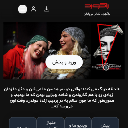
راکورد، تئاتر بی‌پایان
ورود و پخش
«لحظه درنگ می کند»؛ وقتی دو نفر همسن ما می‌شن و مثل ما زمان
زیادی رو با هم گذروندن و شاهد چیزایی بودن که ما بودیم، و
همون‌طور که ما جون سالم به در بردیم، زنده موندن، وقت اون
می‌رسه که...
امتیاز
پیش
ویدیو ها و