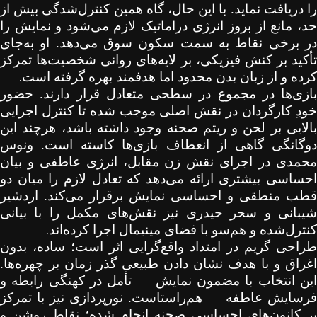
را دریافت نماید. با این حال، گاه همین کنترل‌شدگی بیش از
حد، مانع از بروز انرژی دراماتیک لازم می‌شود و نمایش را
در برخی نقاط به سمت سکون سوق می‌دهد. او به‌جای
تأکید بر کنش فیزیکی، بر لایه‌های روانی شخصیت‌ها تمرکز
.
کرده و از زبان بدن محدود اما هدفمند بهره گرفته است
بازی‌ها در مجموع در سطحی متعادل قرار دارند. حضور
خودِ کارگردان در نقش اصلی موجب شده تا کنترل اجرایی
بالایی بر لحن و ریتم صحنه وجود داشته باشد، هرچند این
دوگانگی گاهی از انعطاف بازی‌ها کاسته است. ونوس
محمدی در اجرای نقش زن مقابل، انرژی عاطفی و بیان
احساسی بیشتری ارائه می‌دهد که تعادل لازم را میان دو
قطب منطقی و احساسی نمایش برقرار می‌کند. اردشیر
شیبانی و سحر حیدری نیز نقش‌های مکمل را با بیانی
.
کنترل‌شده و هم‌سو با فضای مینیمال اجرا کرده‌اند
طراحی گریم در امتداد واقع‌گرایی اثر است؛ ساده، بدون
اغراق و با هدف نشان دادن طبیعی گذر زمان بر چهره‌ها.
این انتخاب با مضمون نمایش
—
تأمل در کهنگی رابطه و
فرسایش عاطفه
—
هم‌راستاست. نورپردازی نیز با تمرکز
بر کانون‌های احساسی صحنه انجام شده؛ نقاط روشن و