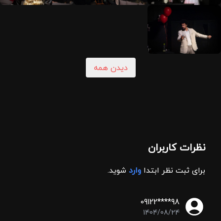
دیدن همه
نظرات کاربران
برای ثبت نظر ابتدا
وارد
شوید.
09122****98
1404/08/24