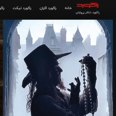
خانه
راکورد اکران
راکورد تیکت
راکو
راکورد، تئاتر بی‌پایان