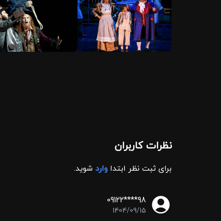
نظرات کاربران
برای ثبت نظر ابتدا
وارد
شوید.
09122****98
1404/09/15