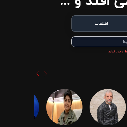
 افتد و ...
اطلاعات
یط
 وجود ندارد.