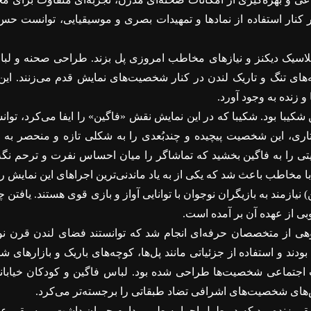
ر کنار استفاده از نمادها و تمهیدات بصری و موسیقیایی، توانست ح
کلاسیک دیکنز و نیازهای مخاطب امروزی پل بزند. طراحی صحنه و لب
های تنگ و تاریک لندن در کنار شخصیت‌های نمایش قدم می‌زنند. ای
 زنده به وجود آورد.
با بود. شکیبا که در این نمایش نقش «فاگین» را ایفا می‌کرد، توانست
ی، این شخصیت پیچیده و چندبُعدی را به شکلی تازه و منحصر به فرد
ی را به فاگین بخشید که تماشاگر را میان احساس نفرت و ترحم نگ
با مخاطب باعث شد که یکی از به‌ یاد ماندنی‌ترین اجراهای این نمایش را 
نیازمند به بازیگران نوجوان با توانایی آواز و بازی قوی هستند. یافتن 
ی از عهده آن بر آمده است.
 از متخصصان حرفه‌ای انجام شد که توانستند فضای لندن قرن نوزد
دند و استفاده از جزئیاتی مانند پل‌ها، کوچه‌های باریک و بازارهای 
ت اجتماعی شخصیت‌ها طراحی شده بود. لباس فاگین و کودکان خیابانی
س‌های شخصیت‌های اشرافی تضاد طبقاتی را برجسته‌تر می‌کرد.
سیقی زنده بود که در طول اجرا به طور مداوم جریان داشت. موسیقی عل